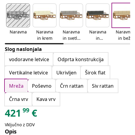
Naravna
Naravna
Naravna
Naravna
Naravna
in krem
in svetlo
in
in bež
siva
antracitn
Slog naslonjala
a
vodoravne letvice
Odprta konstrukcija
Vertikalne letvice
Ukrivljen
Širok flat
Mreža
Poševno
Črn rattan
Siv rattan
Črna vrv
Kava vrv
99
421
€
Vključno z DDV
Opis