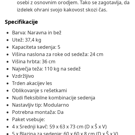
osebi z osnovnim orodjem. Tako se zagotavlja, da
izdelek ohrani svojo kakovost skozi čas.
Specifikacije
Barva: Naravna in bež
Utež: 37,4 kg
Kapaciteta sedenja: 5
Višina naslona za roke od sedeža: 24 cm
Višina hrbta: 36 cm
Največja teža: 110 kg na sedež
Vzdržljivo
Trden akacijev les
Oblikovanje s rešetkami
Nudi fleksibilne kombinacije sedenja
Nastavljiv tip: Modularno
Potrebna montaža: Da
Paket vsebuje:
4 x Srednji kavč: 59 x 63 x 73 cm (D x Š x V)
5 x Blazina za sedenje: 60 x 60 x 8 cm (D x Š x V)