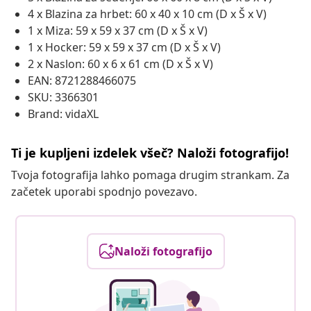
4 x Blazina za hrbet: 60 x 40 x 10 cm (D x Š x V)
1 x Miza: 59 x 59 x 37 cm (D x Š x V)
1 x Hocker: 59 x 59 x 37 cm (D x Š x V)
2 x Naslon: 60 x 6 x 61 cm (D x Š x V)
EAN: 8721288466075
SKU: 3366301
Brand: vidaXL
Ti je kupljeni izdelek všeč? Naloži fotografijo!
Tvoja fotografija lahko pomaga drugim strankam. Za
začetek uporabi spodnjo povezavo.
Naloži fotografijo