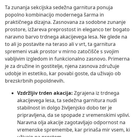
Ta zunanja sekcijska sedežna garnitura ponuja
popolno kombinacijo modernega šarma in
praktičnega dizajna. Zasnovana za sodobne zunanje
prostore, izžareva preprostost in eleganco ter bogato
naravno barvo trdnega akacijevega lesa. Ne glede na
to ali jo postavite na teraso ali v vrt, ta garnitura
spremeni vsak prostor v mirno zatočišče s svojim
vabljivim izgledom in funkcionalno zasnovo. Primerna
je za družine in gostitelje, njena zasnova združuje
udobje in estetiko, kar povabi goste, da uživajo ob
brezskrbnih popoldnevih.
Vzdržljiv trden akacija:
Zgrajena iz trdnega
akacijevega lesa, ta sedežna garnitura nudi
stabilnost in dolgo življenjsko dobo ter je
pripravljena, da se spopade z vremenskimi vplivi.
Naravna olja akacije zagotavljajo odpornost na
vremenske spremembe, kar prinaša mir vsem, ki