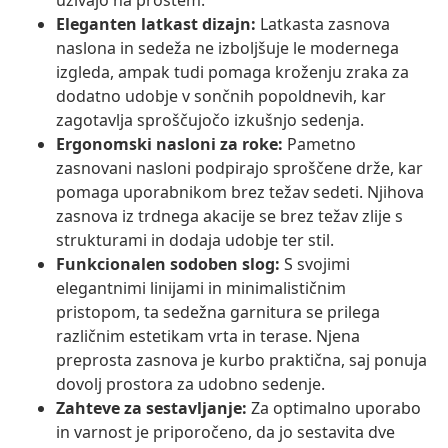
uživajo na prostem.
Eleganten latkast dizajn:
Latkasta zasnova
naslona in sedeža ne izboljšuje le modernega
izgleda, ampak tudi pomaga kroženju zraka za
dodatno udobje v sončnih popoldnevih, kar
zagotavlja sproščujočo izkušnjo sedenja.
Ergonomski nasloni za roke:
Pametno
zasnovani nasloni podpirajo sproščene drže, kar
pomaga uporabnikom brez težav sedeti. Njihova
zasnova iz trdnega akacije se brez težav zlije s
strukturami in dodaja udobje ter stil.
Funkcionalen sodoben slog:
S svojimi
elegantnimi linijami in minimalističnim
pristopom, ta sedežna garnitura se prilega
različnim estetikam vrta in terase. Njena
preprosta zasnova je kurbo praktična, saj ponuja
dovolj prostora za udobno sedenje.
Zahteve za sestavljanje:
Za optimalno uporabo
in varnost je priporočeno, da jo sestavita dve