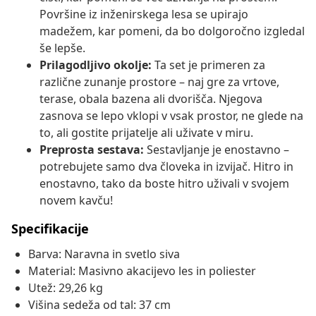
Površine iz inženirskega lesa se upirajo
madežem, kar pomeni, da bo dolgoročno izgledal
še lepše.
Prilagodljivo okolje:
Ta set je primeren za
različne zunanje prostore – naj gre za vrtove,
terase, obala bazena ali dvorišča. Njegova
zasnova se lepo vklopi v vsak prostor, ne glede na
to, ali gostite prijatelje ali uživate v miru.
Preprosta sestava:
Sestavljanje je enostavno –
potrebujete samo dva človeka in izvijač. Hitro in
enostavno, tako da boste hitro uživali v svojem
novem kavču!
Specifikacije
Barva: Naravna in svetlo siva
Material: Masivno akacijevo les in poliester
Utež: 29,26 kg
Višina sedeža od tal: 37 cm