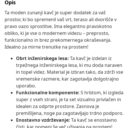
Opis
Ta moden zunanji kavč je super dodatek za vaš
prostor, ki bo spremenil vaš vrt, teraso ali dvorišče v
pravo oazo sprostitve. Ima elegantno pravokotno
obliko, ki je vse o modernem videzu – preprosto,
funkcionalno in brez prekomernega okraševanja.
Idealno za mirne trenutke na prostem!
Obrt inženirskega lesa:
Ta kavč je izdelan iz
trpežnega inženirskega lesa, ki mu doda naraven
in topel videz. Material je izbran tako, da zdrži vse
vremenske razmere, kar zagotavlja dolgotrajno
uporabo.
Funkcionalne komponente:
S hrbtom, ki izgleda
super z vseh strani, je ta set vizualno privlačen in
idealen za odprte prostore. Zasnova je
premišljena, noge pa zagotavljajo trdno podporo.
Enostavno vzdrževanje:
Ta kavč se enostavno
čisti, kar pomeni še več uživanja na prostem!