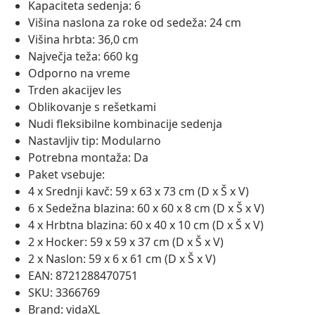
Kapaciteta sedenja: 6
Višina naslona za roke od sedeža: 24 cm
Višina hrbta: 36,0 cm
Največja teža: 660 kg
Odporno na vreme
Trden akacijev les
Oblikovanje s rešetkami
Nudi fleksibilne kombinacije sedenja
Nastavljiv tip: Modularno
Potrebna montaža: Da
Paket vsebuje:
4 x Srednji kavč: 59 x 63 x 73 cm (D x Š x V)
6 x Sedežna blazina: 60 x 60 x 8 cm (D x Š x V)
4 x Hrbtna blazina: 60 x 40 x 10 cm (D x Š x V)
2 x Hocker: 59 x 59 x 37 cm (D x Š x V)
2 x Naslon: 59 x 6 x 61 cm (D x Š x V)
EAN: 8721288470751
SKU: 3366769
Brand: vidaXL