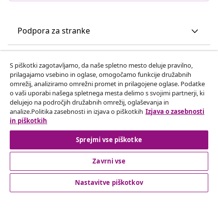
Podpora za stranke
Poslovanje
S piškotki zagotavljamo, da naše spletno mesto deluje pravilno,
prilagajamo vsebino in oglase, omogočamo funkcije družabnih
omrežij, analiziramo omrežni promet in prilagojene oglase. Podatke
vidaXL
o vaši uporabi našega spletnega mesta delimo s svojimi partnerji, ki
delujejo na področjih družabnih omrežij, oglaševanja in
analize.Politika zasebnosti in izjava o piškotkih
Izjava o zasebnosti
Odkrijte več
in piškotkih
Sprejmi vse piškotke
Zavrni vse
Nastavitve piškotkov
© 2008-2026 vidaXL Spletna stran www.vidaxl.si je last vidaXL
Marketplace Europe B.V.