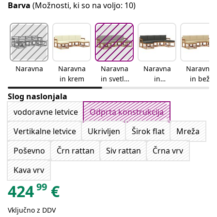
Barva
(Možnosti, ki so na voljo: 10)
Naravna
Naravna
Naravna
Naravna
Naravna
in krem
in svetlo
in
in bež
siva
antracitn
Slog naslonjala
a
vodoravne letvice
Odprta konstrukcija
Vertikalne letvice
Ukrivljen
Širok flat
Mreža
Poševno
Črn rattan
Siv rattan
Črna vrv
Kava vrv
99
424
€
Vključno z DDV