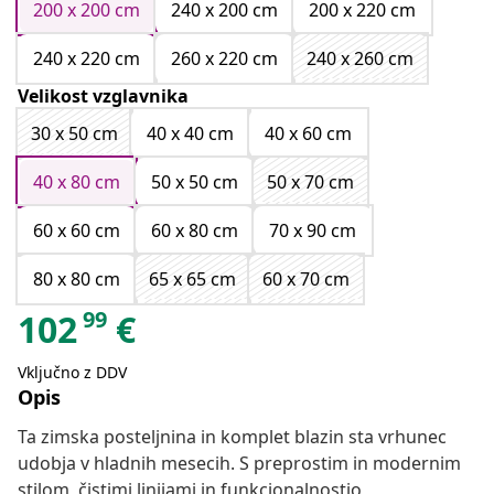
200 x 200 cm
240 x 200 cm
200 x 220 cm
240 x 220 cm
260 x 220 cm
240 x 260 cm
Velikost vzglavnika
30 x 50 cm
40 x 40 cm
40 x 60 cm
40 x 80 cm
50 x 50 cm
50 x 70 cm
60 x 60 cm
60 x 80 cm
70 x 90 cm
80 x 80 cm
65 x 65 cm
60 x 70 cm
99
102
€
Vključno z DDV
Opis
Ta zimska posteljnina in komplet blazin sta vrhunec
udobja v hladnih mesecih. S preprostim in modernim
stilom, čistimi linijami in funkcionalnostjo,