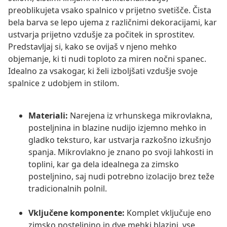
preoblikujeta vsako spalnico v prijetno svetišče. Čista
bela barva se lepo ujema z različnimi dekoracijami, kar
ustvarja prijetno vzdušje za počitek in sprostitev.
Predstavljaj si, kako se ovijaš v njeno mehko
objemanje, ki ti nudi toploto za miren nočni spanec.
Idealno za vsakogar, ki želi izboljšati vzdušje svoje
spalnice z udobjem in stilom.
Materiali:
Narejena iz vrhunskega mikrovlakna,
posteljnina in blazine nudijo izjemno mehko in
gladko teksturo, kar ustvarja razkošno izkušnjo
spanja. Mikrovlakno je znano po svoji lahkosti in
toplini, kar ga dela idealnega za zimsko
posteljnino, saj nudi potrebno izolacijo brez teže
tradicionalnih polnil.
Vključene komponente:
Komplet vključuje eno
zimsko posteljnino in dve mehki blazini, vse