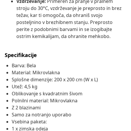
Vzdrževanje:
Primeren za pranje v pralnem
stroju do 30°C, vzdrževanje je preprosto in brez
težav, kar ti omogoča, da ohraniš svojo
posteljnino v brezhibnem stanju. Preprosto
perite z podobnimi barvami in se izogibajte
ostrim kemikalijam, da ohranite mehkobo.
Specifikacije
Barva: Bela
Material: Mikrovlakna
Splošne dimenzije: 200 x 200 cm (W x L)
Utež: 4,5 kg
Oblikovanje s kvadratnim šivom
Polnilni material: Mikrovlakna
Z 2 blazinami
Samo za notranjo uporabo
Vsebina paketa:
1 x zimska odeja