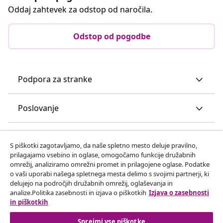
Oddaj zahtevek za odstop od naročila.
Odstop od pogodbe
Podpora za stranke
Poslovanje
vidaXL
S piškotki zagotavljamo, da naše spletno mesto deluje pravilno,
prilagajamo vsebino in oglase, omogočamo funkcije družabnih
omrežij, analiziramo omrežni promet in prilagojene oglase. Podatke
Odkrijte več
o vaši uporabi našega spletnega mesta delimo s svojimi partnerji, ki
delujejo na področjih družabnih omrežij, oglaševanja in
analize.Politika zasebnosti in izjava o piškotkih
Izjava o zasebnosti
in piškotkih
Sprejmi vse piškotke