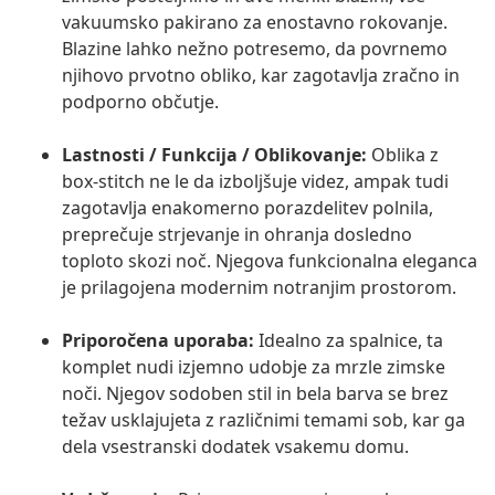
vakuumsko pakirano za enostavno rokovanje.
Blazine lahko nežno potresemo, da povrnemo
njihovo prvotno obliko, kar zagotavlja zračno in
podporno občutje.
Lastnosti / Funkcija / Oblikovanje:
Oblika z
box-stitch ne le da izboljšuje videz, ampak tudi
zagotavlja enakomerno porazdelitev polnila,
preprečuje strjevanje in ohranja dosledno
toploto skozi noč. Njegova funkcionalna eleganca
je prilagojena modernim notranjim prostorom.
Priporočena uporaba:
Idealno za spalnice, ta
komplet nudi izjemno udobje za mrzle zimske
noči. Njegov sodoben stil in bela barva se brez
težav usklajujeta z različnimi temami sob, kar ga
dela vsestranski dodatek vsakemu domu.