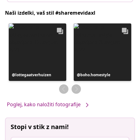
Naši izdelki, vaš stil #sharemevidaxl
Objavo
lottegaatverhuizen
Objavo
boho.homestyle
je
je
objavil
objavil
Poglej, kako naložiti fotografije
Stopi v stik z nami!