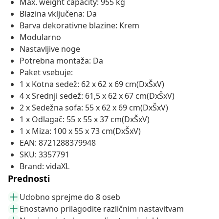
Max. weight capacity: 955 kg
Blazina vključena: Da
Barva dekorativne blazine: Krem
Modularno
Nastavljive noge
Potrebna montaža: Da
Paket vsebuje:
1 x Kotna sedež: 62 x 62 x 69 cm(DxŠxV)
4 x Srednji sedež: 61,5 x 62 x 67 cm(DxŠxV)
2 x Sedežna sofa: 55 x 62 x 69 cm(DxŠxV)
1 x Odlagač: 55 x 55 x 37 cm(DxŠxV)
1 x Miza: 100 x 55 x 73 cm(DxŠxV)
EAN: 8721288379948
SKU: 3357791
Brand: vidaXL
Prednosti
Udobno sprejme do 8 oseb
Enostavno prilagodite različnim nastavitvam