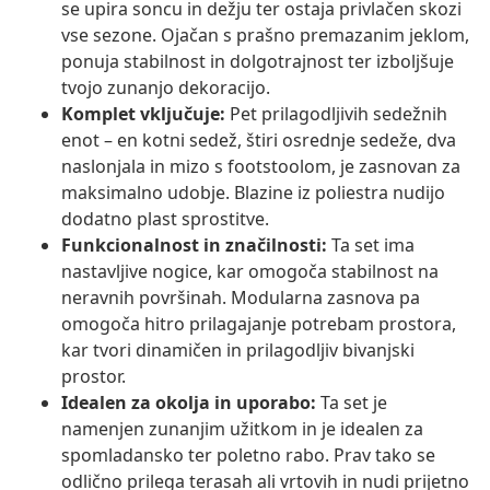
se upira soncu in dežju ter ostaja privlačen skozi
vse sezone. Ojačan s prašno premazanim jeklom,
ponuja stabilnost in dolgotrajnost ter izboljšuje
tvojo zunanjo dekoracijo.
Komplet vključuje:
Pet prilagodljivih sedežnih
enot – en kotni sedež, štiri osrednje sedeže, dva
naslonjala in mizo s footstoolom, je zasnovan za
maksimalno udobje. Blazine iz poliestra nudijo
dodatno plast sprostitve.
Funkcionalnost in značilnosti:
Ta set ima
nastavljive nogice, kar omogoča stabilnost na
neravnih površinah. Modularna zasnova pa
omogoča hitro prilagajanje potrebam prostora,
kar tvori dinamičen in prilagodljiv bivanjski
prostor.
Idealen za okolja in uporabo:
Ta set je
namenjen zunanjim užitkom in je idealen za
spomladansko ter poletno rabo. Prav tako se
odlično prilega terasah ali vrtovih in nudi prijetno