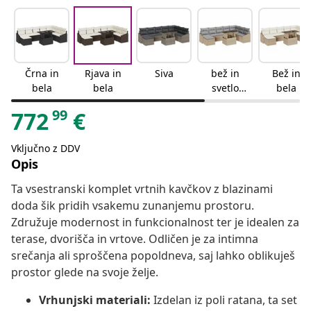
Črna in
Rjava in
Siva
bež in
Bež in
bela
bela
svetlo
bela
siva
99
772
€
Vključno z DDV
Opis
Ta vsestranski komplet vrtnih kavčkov z blazinami
doda šik pridih vsakemu zunanjemu prostoru.
Združuje modernost in funkcionalnost ter je idealen za
terase, dvorišča in vrtove. Odličen je za intimna
srečanja ali sproščena popoldneva, saj lahko oblikuješ
prostor glede na svoje želje.
Vrhunjski materiali:
Izdelan iz poli ratana, ta set