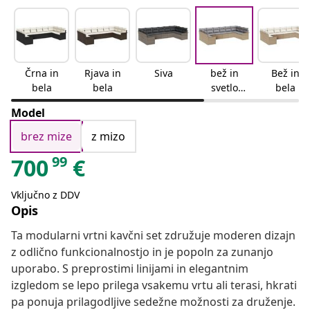
Črna in
Rjava in
Siva
bež in
Bež in
bela
bela
svetlo
bela
siva
Model
brez mize
z mizo
99
700
€
Vključno z DDV
Opis
Ta modularni vrtni kavčni set združuje moderen dizajn
z odlično funkcionalnostjo in je popoln za zunanjo
uporabo. S preprostimi linijami in elegantnim
izgledom se lepo prilega vsakemu vrtu ali terasi, hkrati
pa ponuja prilagodljive sedežne možnosti za druženje.