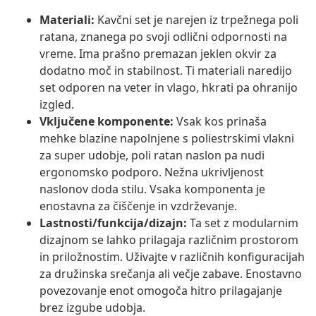
Materiali:
Kavčni set je narejen iz trpežnega poli
ratana, znanega po svoji odlični odpornosti na
vreme. Ima prašno premazan jeklen okvir za
dodatno moč in stabilnost. Ti materiali naredijo
set odporen na veter in vlago, hkrati pa ohranijo
izgled.
Vključene komponente:
Vsak kos prinaša
mehke blazine napolnjene s poliestrskimi vlakni
za super udobje, poli ratan naslon pa nudi
ergonomsko podporo. Nežna ukrivljenost
naslonov doda stilu. Vsaka komponenta je
enostavna za čiščenje in vzdrževanje.
Lastnosti/funkcija/dizajn:
Ta set z modularnim
dizajnom se lahko prilagaja različnim prostorom
in priložnostim. Uživajte v različnih konfiguracijah
za družinska srečanja ali večje zabave. Enostavno
povezovanje enot omogoča hitro prilagajanje
brez izgube udobja.