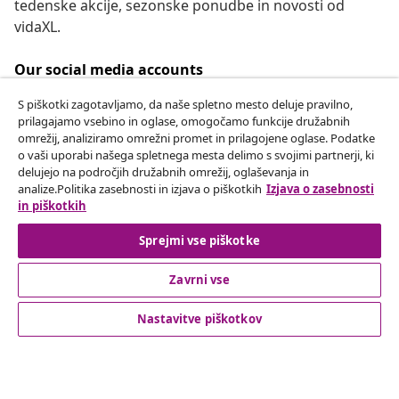
tedenske akcije, sezonske ponudbe in novosti od
vidaXL.
Our social media accounts
S piškotki zagotavljamo, da naše spletno mesto deluje pravilno,
prilagajamo vsebino in oglase, omogočamo funkcije družabnih
omrežij, analiziramo omrežni promet in prilagojene oglase. Podatke
Odstop od pogodbe
o vaši uporabi našega spletnega mesta delimo s svojimi partnerji, ki
delujejo na področjih družabnih omrežij, oglaševanja in
Oddaj zahtevek za odstop od naročila.
analize.Politika zasebnosti in izjava o piškotkih
Izjava o zasebnosti
in piškotkih
Odstop od pogodbe
Sprejmi vse piškotke
Zavrni vse
Podpora za stranke
Nastavitve piškotkov
Poslovanje