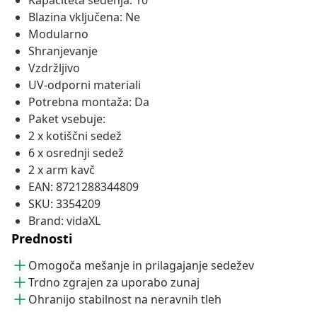
Kapaciteta sedenja: 10
Blazina vključena: Ne
Modularno
Shranjevanje
Vzdržljivo
UV-odporni materiali
Potrebna montaža: Da
Paket vsebuje:
2 x kotiščni sedež
6 x osrednji sedež
2 x arm kavč
EAN: 8721288344809
SKU: 3354209
Brand: vidaXL
Prednosti
Omogoča mešanje in prilagajanje sedežev
Trdno zgrajen za uporabo zunaj
Ohranijo stabilnost na neravnih tleh