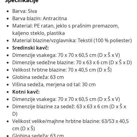
Specifikacije
Barva: Siva
Barva blazin: Antracitna
Material: PE ratan, jeklo s prašnim premazom,
kaljeno steklo, plastika
Material blazine/vzglavnika: Tekstil (100 % poliester)
Sredinski kavč:
Dimenzije vsakega: 70 x 70 x 60,5 cm (D x Š x V)
Dimenzije sedežne blazine: 70 x 63 x 6 cm (D x Š x D)
Velikost hrbtne blazine: 70 x 40,5 cm (D x Š)
Globina sedeža: 63 cm
Višina sedeža, merjena od tal: 30 cm
Kotni kavč:
Dimenzije vsakega: 70 x 70 x 60,5 cm (D x Š x V)
Dimenzije blazine za sedež: 63 x 63 x 6 cm (D x Š x
D)
Velikost velike/majhne hrbtne blazine: 63/53 x 40,5
cm (D x Š)
Globina sedeža: 63 cm