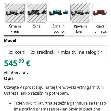
Črna in
Črna
Črna in
Rjava in
Rjava in
krem
vodno
krem
cimetovo
modra
rdeča
Model
2x kotni + 2x sredinski + miza (Ni na zalogi)
99
545
€
Vključno z DDV
Opis
Uživajte v sproščanju na tej trendovski vrtni garnituri!
Ustreza lahko različnim potrebam.
Trden okvir: Ta vrtna sedežna garnitura za teraso
ima prašno premazan jeklen okvir in plastične