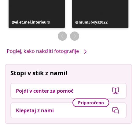
Objavo
el.et.mel.interieurs
Objavo
mum3boys2022
je
je
objavil
objavil
Poglej, kako naložiti fotografije
Stopi v stik z nami!
Pojdi v center za pomoč
Priporočeno
Klepetaj z nami