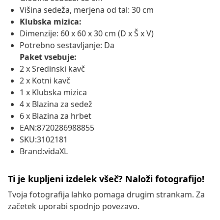
Višina sedeža, merjena od tal: 30 cm
Klubska mizica:
Dimenzije: 60 x 60 x 30 cm (D x Š x V)
Potrebno sestavljanje: Da
Paket vsebuje:
2 x Sredinski kavč
2 x Kotni kavč
1 x Klubska mizica
4 x Blazina za sedež
6 x Blazina za hrbet
EAN:8720286988855
SKU:3102181
Brand:vidaXL
Ti je kupljeni izdelek všeč? Naloži fotografijo!
Tvoja fotografija lahko pomaga drugim strankam. Za
začetek uporabi spodnjo povezavo.