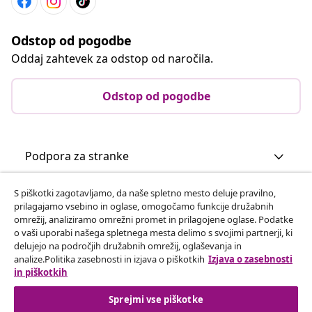
Odstop od pogodbe
Oddaj zahtevek za odstop od naročila.
Odstop od pogodbe
Podpora za stranke
S piškotki zagotavljamo, da naše spletno mesto deluje pravilno,
Poslovanje
prilagajamo vsebino in oglase, omogočamo funkcije družabnih
omrežij, analiziramo omrežni promet in prilagojene oglase. Podatke
o vaši uporabi našega spletnega mesta delimo s svojimi partnerji, ki
vidaXL
delujejo na področjih družabnih omrežij, oglaševanja in
analize.Politika zasebnosti in izjava o piškotkih
Izjava o zasebnosti
in piškotkih
Odkrijte več
Sprejmi vse piškotke