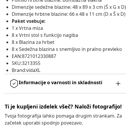
Polnilo hrbtne blazine: bombažna vlakna
Dimenzije sedežne blazine: 48 x 89 x 3 cm (Š x G x D)
Dimenzije hrbtne blazine: 66 x 48 x 11 cm (D x Š x D)
Paket vsebuje:
1 x Vrtna miza
8 x Vrtni stol s funkcijo nagiba
8 x Blazina za hrbet
8 x Sedežna blazina s snemljivo in pralno prevleko
EAN:8721012330887
SKU:3213355
Brand:vidaXL
Informacije o varnosti in skladnosti
Ti je kupljeni izdelek všeč? Naloži fotografijo!
Tvoja fotografija lahko pomaga drugim strankam. Za
začetek uporabi spodnjo povezavo.