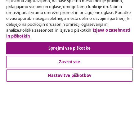
S piškotki zagotavljamo, da naše spletno mesto deluje pravilno,
prilagajamo vsebino in oglase, omogočamo funkcije družabnih
omrežij, analiziramo omrežni promet in prilagojene oglase. Podatke
Odstop od pogodbe
o vaši uporabi našega spletnega mesta delimo s svojimi partnerji, ki
delujejo na področjih družabnih omrežij, oglaševanja in
Oddaj zahtevek za odstop od naročila.
analize.Politika zasebnosti in izjava o piškotkih
Izjava o zasebnosti
in piškotkih
Odstop od pogodbe
Sprejmi vse piškotke
Zavrni vse
Podpora za stranke
Nastavitve piškotkov
Poslovanje
vidaXL
Odkrijte več