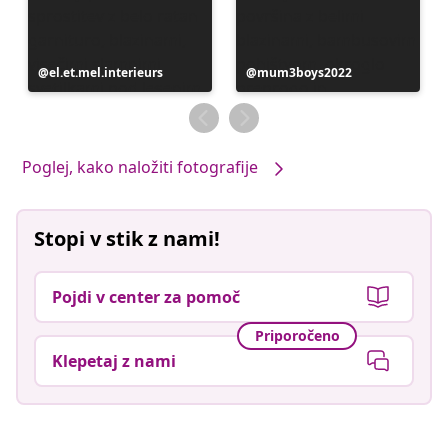
Objavo
el.et.mel.interieurs
Objavo
mum3boys2022
je
je
objavil
objavil
Poglej, kako naložiti fotografije
Stopi v stik z nami!
Pojdi v center za pomoč
Priporočeno
Klepetaj z nami