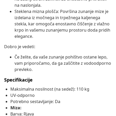
na naslonjala.
Steklena mizna plošča: Površina zunanje mize je
izdelana iz močnega in trpežnega kaljenega
stekla, kar omogoča enostavno čiščenje z vlažno
krpo in vašemu zunanjemu prostoru doda pridih
elegance.
Dobro je vedeti:
Če želite, da vaše zunanje pohištvo ostane lepo,
vam priporočamo, da ga zaščitite z vodoodporno
prevleko.
Specifikacije
Maksimalna nosilnost (na sedež): 110 kg
UV-odporno
Potrebno sestavljanje: Da
Miza:
Barva: Rjava