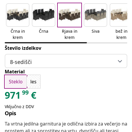
Črna in
Črna
Rjava in
Siva
bež in
krem
krem
krem
Število izdelkov
8-sedišči
Material
Steklo
les
99
971
€
Vključno z DDV
Opis
Ta vrtna jedilna garnitura je odlična izbira za večerjo na
prostem ali za sprostitev na vrtu, dvorišču ali terasi.