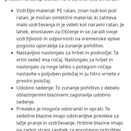
Vzdržljiv material: PE ratan, znan tudi kot poli
ratan, je močan sintetični material, ki zahteva
malo vzdrževanja in je videti kot naravni ratan. Je
lahek, enostaven za čiščenje in se zaradi svoje
vzdržljivosti in odpornosti na vremenske vplive
pogosto uporablja za zunanje pohištvo.
Nastavljivo naslonjalo za hrbet in podnožje: Ta
vrtni sedež ima ročaj. Naslonjalo za hrbet in
naslonjalo za noge lahko s potegom ročaja
nastavite v poljuben položaj in ju hitro vrnete v
prvotni položaj.
Udobno sedenje: To zunanje pohištvo z debelo
oblazinjenimi blazinami zagotavlja udobno
sedenje.
Prevleko je mogoče odstraniti in oprati: Te
sedežne blazine imajo odstranljive prevleke za
lažje pranje in vzdrževanje. Hrbtne blazine imajo
na zadnji strani zavihek za enostavno pritrditev