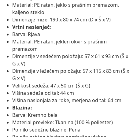
Material: PE ratan, jeklo s prašnim premazom,
kaljeno steklo
Dimenzije mize: 190 x 80 x 74 cm (D x Š x V)
Vrtni naslanjač:
Barva: Rjava
Material: PE ratan, jeklen okvir s prašnim
premazom
Dimenzije v sedečem položaju: 57 x 61 x 93 cm (Š x
G x V)
Dimenzije v ležečem položaju: 57 x 115 x 83 cm (Š x
G x V)
Velikost sedeža: 47 x 50 cm (Š x G)
Višina sedeža od tal: 44 cm
Višina naslonjala za roke, merjena od tal: 64 cm
Blazina:
Barva: Kremno bela
Material prevleke: Tkanina (100 % poliester)
Polnilo sedežne blazine: Pena