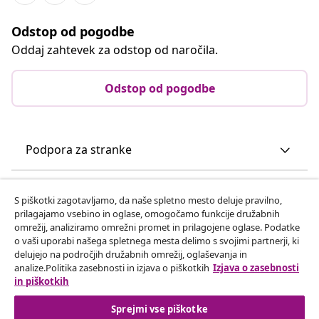
Odstop od pogodbe
Oddaj zahtevek za odstop od naročila.
Odstop od pogodbe
Podpora za stranke
Poslovanje
S piškotki zagotavljamo, da naše spletno mesto deluje pravilno,
prilagajamo vsebino in oglase, omogočamo funkcije družabnih
omrežij, analiziramo omrežni promet in prilagojene oglase. Podatke
vidaXL
o vaši uporabi našega spletnega mesta delimo s svojimi partnerji, ki
delujejo na področjih družabnih omrežij, oglaševanja in
analize.Politika zasebnosti in izjava o piškotkih
Izjava o zasebnosti
Odkrijte več
in piškotkih
Sprejmi vse piškotke