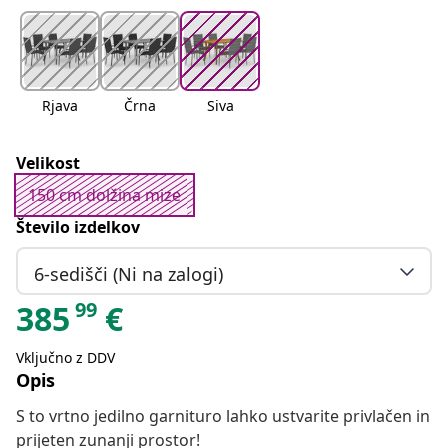
Rjava
Črna
Siva
Velikost
150 cm dolžina mize
Število izdelkov
6-sedišči (Ni na zalogi)
99
385
€
Vključno z DDV
Opis
S to vrtno jedilno garnituro lahko ustvarite privlačen in
prijeten zunanji prostor!