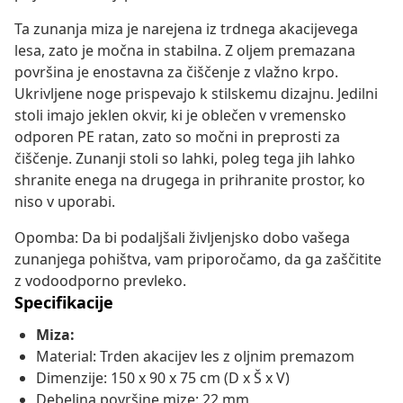
Ta zunanja miza je narejena iz trdnega akacijevega
lesa, zato je močna in stabilna. Z oljem premazana
površina je enostavna za čiščenje z vlažno krpo.
Ukrivljene noge prispevajo k stilskemu dizajnu. Jedilni
stoli imajo jeklen okvir, ki je oblečen v vremensko
odporen PE ratan, zato so močni in preprosti za
čiščenje. Zunanji stoli so lahki, poleg tega jih lahko
shranite enega na drugega in prihranite prostor, ko
niso v uporabi.
Opomba: Da bi podaljšali življenjsko dobo vašega
zunanjega pohištva, vam priporočamo, da ga zaščitite
z vodoodporno prevleko.
Specifikacije
Miza:
Material: Trden akacijev les z oljnim premazom
Dimenzije: 150 x 90 x 75 cm (D x Š x V)
Debelina površine mize: 22 mm