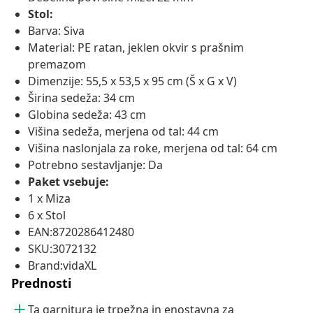
Stol:
Barva: Siva
Material: PE ratan, jeklen okvir s prašnim
premazom
Dimenzije: 55,5 x 53,5 x 95 cm (Š x G x V)
Širina sedeža: 34 cm
Globina sedeža: 43 cm
Višina sedeža, merjena od tal: 44 cm
Višina naslonjala za roke, merjena od tal: 64 cm
Potrebno sestavljanje: Da
Paket vsebuje:
1 x Miza
6 x Stol
EAN:8720286412480
SKU:3072132
Brand:vidaXL
Prednosti
Ta garnitura je trpežna in enostavna za