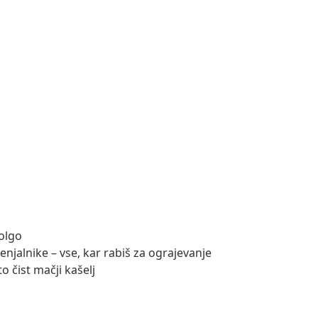
dolgo
enjalnike – vse, kar rabiš za ograjevanje
o čist mačji kašelj