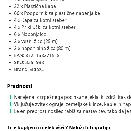
22 x Plastična kapa
66 x Podpornik za plastične napenjalke
4 x Kapa za kotni steber
4 x Priključki za kotni steber
6 x Napenjalec
2 x vezni žico (25 m)
2 x napenjalna žica (80 m)
EAN: 8721158271518
SKU: 3351988
Brand: vidaXL
Prednosti
Narejena iz trpežnega pocinkane jekla, ki zdrži itak 
Vključuje zvitek ograje, zemeljske klince, kable in nap
Le en preprost nosilec rabiš za nastavitev, tako da je t
Ti je kupljeni izdelek všeč? Naloži fotografijo!