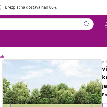
Brezplačna dostava nad 80 €
eli
vi
v
k
j
Ba