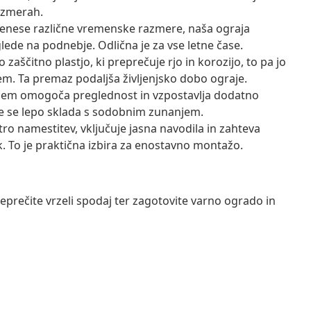
razmerah.
enese različne vremenske razmere, naša ograja
lede na podnebje. Odlična je za vse letne čase.
aščitno plastjo, ki preprečuje rjo in korozijo, to pa jo
m. Ta premaz podaljša življenjsko dobo ograje.
cem omogoča preglednost in vzpostavlja dodatno
že se lepo sklada s sodobnim zunanjem.
ro namestitev, vključuje jasna navodila in zahteva
ak. To je praktična izbira za enostavno montažo.
reprečite vrzeli spodaj ter zagotovite varno ogrado in