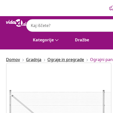
Prejšnja
Naslednja
Kategorije
Dražbe
Domov
Gradnja
Ograje in pregrade
Ograjni pan