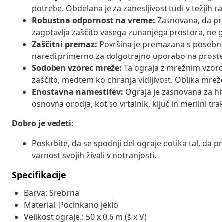
potrebe. Obdelana je za zanesljivost tudi v težjih 
Robustna odpornost na vreme:
Zasnovana, da pr
zagotavlja zaščito vašega zunanjega prostora, ne g
Zaščitni premaz:
Površina je premazana s posebno z
naredi primerno za dolgotrajno uporabo na proste
Sodoben vzorec mreže:
Ta ograja z mrežnim vzor
zaščito, medtem ko ohranja vidljivost. Oblika mre
Enostavna namestitev:
Ograja je zasnovana za hit
osnovna orodja, kot so vrtalnik, ključ in merilni tr
Dobro je vedeti:
Poskrbite, da se spodnji del ograje dotika tal, da p
varnost svojih živali v notranjosti.
Specifikacije
Barva: Srebrna
Material: Pocinkano jeklo
Velikost ograje.: 50 x 0,6 m (š x V)