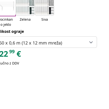
Pocinkan
Zelena
Siva
o jeklo
likost ograje
50 x 0,6 m (12 x 12 mm mreža)
99
22
€
ljučno z DDV