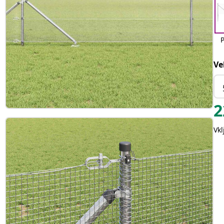
Ve
2
Vk