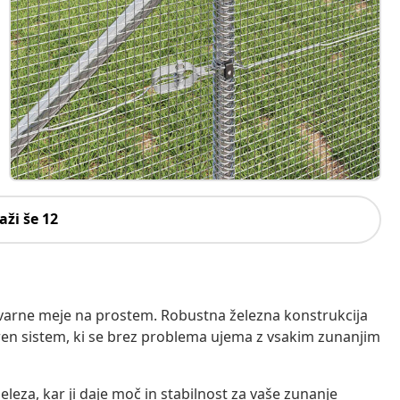
aži še 12
varne meje na prostem. Robustna železna konstrukcija
ren sistem, ki se brez problema ujema z vsakim zunanjim
eleza, kar ji daje moč in stabilnost za vaše zunanje