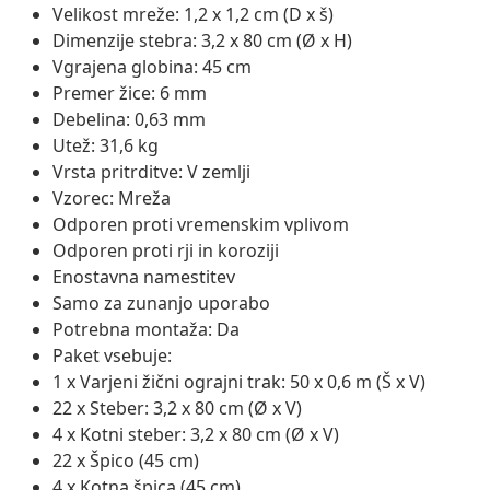
Velikost mreže: 1,2 x 1,2 cm (D x š)
Dimenzije stebra: 3,2 x 80 cm (Ø x H)
Vgrajena globina: 45 cm
Premer žice: 6 mm
Debelina: 0,63 mm
Utež: 31,6 kg
Vrsta pritrditve: V zemlji
Vzorec: Mreža
Odporen proti vremenskim vplivom
Odporen proti rji in koroziji
Enostavna namestitev
Samo za zunanjo uporabo
Potrebna montaža: Da
Paket vsebuje:
1 x Varjeni žični ograjni trak: 50 x 0,6 m (Š x V)
22 x Steber: 3,2 x 80 cm (Ø x V)
4 x Kotni steber: 3,2 x 80 cm (Ø x V)
22 x Špico (45 cm)
4 x Kotna špica (45 cm)