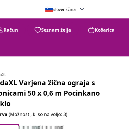
slovenščina
Račun
Seznam želja
Košarica
daXL
idaXL Varjena žična ograja s
onicami 50 x 0,6 m Pocinkano
eklo
rva
(Možnosti, ki so na voljo: 3)