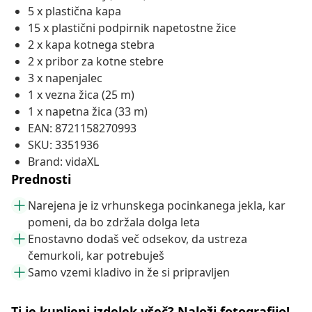
5 x plastična kapa
15 x plastični podpirnik napetostne žice
2 x kapa kotnega stebra
2 x pribor za kotne stebre
3 x napenjalec
1 x vezna žica (25 m)
1 x napetna žica (33 m)
EAN: 8721158270993
SKU: 3351936
Brand: vidaXL
Prednosti
Narejena je iz vrhunskega pocinkanega jekla, kar
pomeni, da bo zdržala dolga leta
Enostavno dodaš več odsekov, da ustreza
čemurkoli, kar potrebuješ
Samo vzemi kladivo in že si pripravljen
Ti je kupljeni izdelek všeč? Naloži fotografijo!