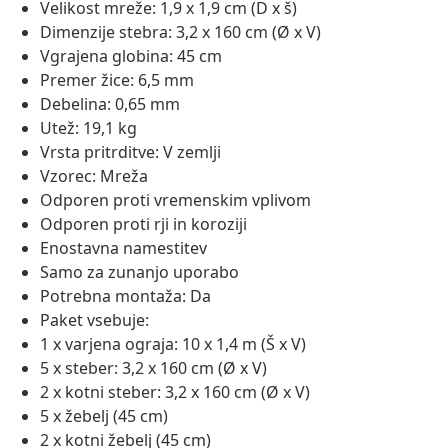
Velikost mreže: 1,9 x 1,9 cm (D x š)
Dimenzije stebra: 3,2 x 160 cm (Ø x V)
Vgrajena globina: 45 cm
Premer žice: 6,5 mm
Debelina: 0,65 mm
Utež: 19,1 kg
Vrsta pritrditve: V zemlji
Vzorec: Mreža
Odporen proti vremenskim vplivom
Odporen proti rji in koroziji
Enostavna namestitev
Samo za zunanjo uporabo
Potrebna montaža: Da
Paket vsebuje:
1 x varjena ograja: 10 x 1,4 m (Š x V)
5 x steber: 3,2 x 160 cm (Ø x V)
2 x kotni steber: 3,2 x 160 cm (Ø x V)
5 x žebelj (45 cm)
2 x kotni žebelj (45 cm)