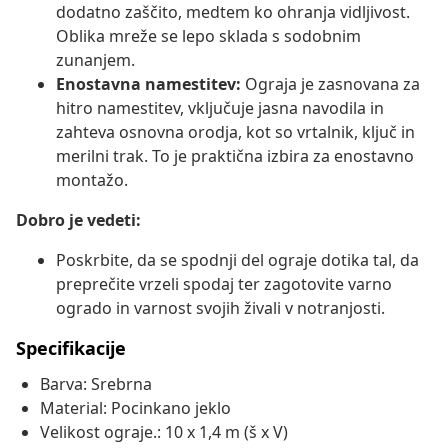
dodatno zaščito, medtem ko ohranja vidljivost.
Oblika mreže se lepo sklada s sodobnim
zunanjem.
Enostavna namestitev:
Ograja je zasnovana za
hitro namestitev, vključuje jasna navodila in
zahteva osnovna orodja, kot so vrtalnik, ključ in
merilni trak. To je praktična izbira za enostavno
montažo.
Dobro je vedeti:
Poskrbite, da se spodnji del ograje dotika tal, da
preprečite vrzeli spodaj ter zagotovite varno
ogrado in varnost svojih živali v notranjosti.
Specifikacije
Barva: Srebrna
Material: Pocinkano jeklo
Velikost ograje.: 10 x 1,4 m (š x V)