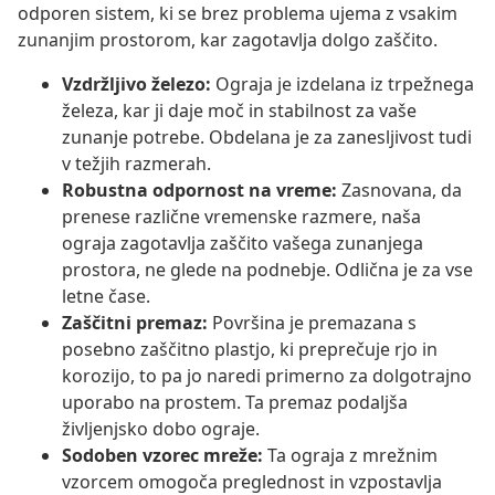
odporen sistem, ki se brez problema ujema z vsakim
zunanjim prostorom, kar zagotavlja dolgo zaščito.
Vzdržljivo železo:
Ograja je izdelana iz trpežnega
železa, kar ji daje moč in stabilnost za vaše
zunanje potrebe. Obdelana je za zanesljivost tudi
v težjih razmerah.
Robustna odpornost na vreme:
Zasnovana, da
prenese različne vremenske razmere, naša
ograja zagotavlja zaščito vašega zunanjega
prostora, ne glede na podnebje. Odlična je za vse
letne čase.
Zaščitni premaz:
Površina je premazana s
posebno zaščitno plastjo, ki preprečuje rjo in
korozijo, to pa jo naredi primerno za dolgotrajno
uporabo na prostem. Ta premaz podaljša
življenjsko dobo ograje.
Sodoben vzorec mreže:
Ta ograja z mrežnim
vzorcem omogoča preglednost in vzpostavlja