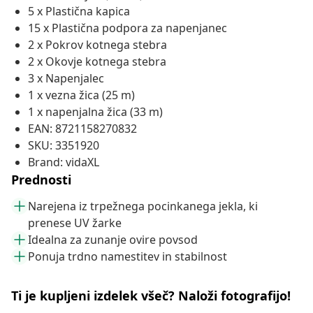
5 x Plastična kapica
15 x Plastična podpora za napenjanec
2 x Pokrov kotnega stebra
2 x Okovje kotnega stebra
3 x Napenjalec
1 x vezna žica (25 m)
1 x napenjalna žica (33 m)
EAN: 8721158270832
SKU: 3351920
Brand: vidaXL
Prednosti
Narejena iz trpežnega pocinkanega jekla, ki
prenese UV žarke
Idealna za zunanje ovire povsod
Ponuja trdno namestitev in stabilnost
Ti je kupljeni izdelek všeč? Naloži fotografijo!