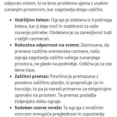
odporen sistem, ki se brez problema ujema z vsakim
zunanjim prostorom, kar zagotavlja dolgo zaščito.
Vzdržljivo železo:
Ograja je izdelana iz trpežnega
železa, kar ji daje moč in stabilnost za vaše
zunanje potrebe. Obdelana je za zanesljivost tudi
v težjih razmerah.
Robustna odpornost na vreme:
Zasnovana, da
prenese različne vremenske razmere, naša
ograja zagotavlja zaščito vašega zunanjega
prostora, ne glede na podnebje. Odlična je za vse
letne čase.
Zaščitni premaz:
Površina je premazana s
posebno zaščitno plastjo, ki preprečuje rjo in
korozijo, to pa jo naredi primerno za dolgotrajno
uporabo na prostem. Ta premaz podaljša
življenjsko dobo ograje.
Sodoben vzorec mreže:
Ta ograja z mrežnim
vzorcem omogoča preglednost in vzpostavlja