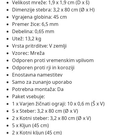
Velikost mreže: 1,9 x 1,9 cm (D x š)
Dimenzije stebra: 3,2 x 80 cm (Ø x H)
Vgrajena globina: 45 cm
Premer žice: 6,5 mm
Debelina: 0,65 mm
Utež: 13,2 kg
Vrsta pritrditve: V zemlji
Vzorec: Mreža
Odporen proti vremenskim vplivom
Odporen proti rji in koroziji
Enostavna namestitev
Samo za zunanjo uporabo
Potrebna montaža: Da
Paket vsebuje:
1 x Varjen žičnati ograji: 10 x 0,6 m (Š x V)
5 x Steber: 3,2 x 80 cm (Ø x V)
2 x Kotni steber: 3,2 x 80 cm (Ø x V)
5 x Kljun (45 cm)
2 x Kotni kljun (45 cm)