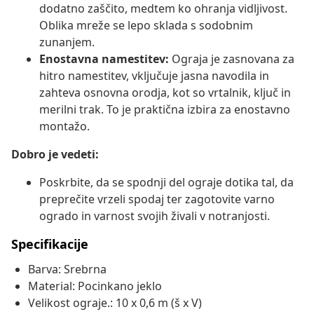
dodatno zaščito, medtem ko ohranja vidljivost.
Oblika mreže se lepo sklada s sodobnim
zunanjem.
Enostavna namestitev:
Ograja je zasnovana za
hitro namestitev, vključuje jasna navodila in
zahteva osnovna orodja, kot so vrtalnik, ključ in
merilni trak. To je praktična izbira za enostavno
montažo.
Dobro je vedeti:
Poskrbite, da se spodnji del ograje dotika tal, da
preprečite vrzeli spodaj ter zagotovite varno
ogrado in varnost svojih živali v notranjosti.
Specifikacije
Barva: Srebrna
Material: Pocinkano jeklo
Velikost ograje.: 10 x 0,6 m (š x V)