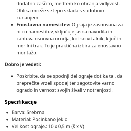
dodatno zaščito, medtem ko ohranja vidljivost.
Oblika mreže se lepo sklada s sodobnim
zunanjem.
Enostavna namestitev:
Ograja je zasnovana za
hitro namestitev, vključuje jasna navodila in
zahteva osnovna orodja, kot so vrtalnik, ključ in
merilni trak. To je praktična izbira za enostavno
montažo.
Dobro je vedeti:
Poskrbite, da se spodnji del ograje dotika tal, da
preprečite vrzeli spodaj ter zagotovite varno
ogrado in varnost svojih živali v notranjosti.
Specifikacije
Barva: Srebrna
Material: Pocinkano jeklo
Velikost ograje.: 10 x 0,5 m (š x V)