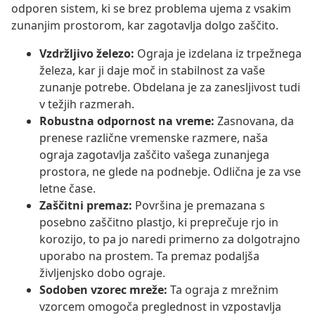
odporen sistem, ki se brez problema ujema z vsakim
zunanjim prostorom, kar zagotavlja dolgo zaščito.
Vzdržljivo železo:
Ograja je izdelana iz trpežnega
železa, kar ji daje moč in stabilnost za vaše
zunanje potrebe. Obdelana je za zanesljivost tudi
v težjih razmerah.
Robustna odpornost na vreme:
Zasnovana, da
prenese različne vremenske razmere, naša
ograja zagotavlja zaščito vašega zunanjega
prostora, ne glede na podnebje. Odlična je za vse
letne čase.
Zaščitni premaz:
Površina je premazana s
posebno zaščitno plastjo, ki preprečuje rjo in
korozijo, to pa jo naredi primerno za dolgotrajno
uporabo na prostem. Ta premaz podaljša
življenjsko dobo ograje.
Sodoben vzorec mreže:
Ta ograja z mrežnim
vzorcem omogoča preglednost in vzpostavlja