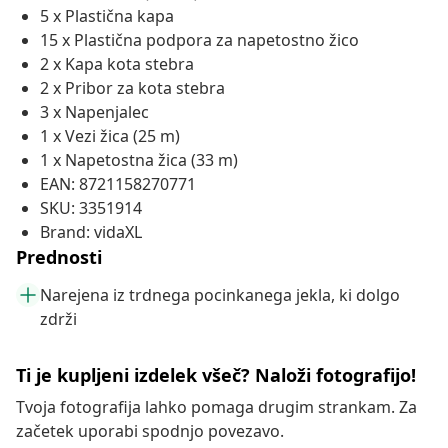
5 x Plastična kapa
15 x Plastična podpora za napetostno žico
2 x Kapa kota stebra
2 x Pribor za kota stebra
3 x Napenjalec
1 x Vezi žica (25 m)
1 x Napetostna žica (33 m)
EAN: 8721158270771
SKU: 3351914
Brand: vidaXL
Prednosti
Narejena iz trdnega pocinkanega jekla, ki dolgo
zdrži
Ti je kupljeni izdelek všeč? Naloži fotografijo!
Tvoja fotografija lahko pomaga drugim strankam. Za
začetek uporabi spodnjo povezavo.