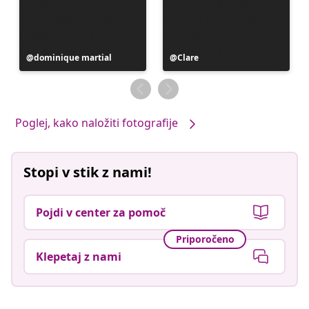
Objavo
dominique martial
Objavo
Clare
je
je
objavil
objavil
Poglej, kako naložiti fotografije
Stopi v stik z nami!
Pojdi v center za pomoč
Priporočeno
Klepetaj z nami