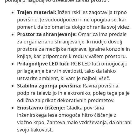
ponuja prilagodljivo osvetlitev za vaš prostor.
Trajen material:
Inženirski les zagotavlja trpno
površino. Je vodoodporen in ne upogiba se, kar
pomeni, da bo omarica dolgo ohranila svoj videz.
Prostor za shranjevanje:
Omarica ima predale
za organizirano shranjevanje, ki nudijo dovolj
prostora za medijske naprave, igralne konzole in
knjige, kar pripomore k redu v vašem prostoru.
Prilagodljive LED luči:
RGB LED luči omogočajo
prilagajanje barv in svetlosti, tako da lahko
ustvarite ambient, ki vam je najbolj všeč.
Stabilna zgornja površina:
Ravna površina
podpira televizijo in elektroniko, poleg tega pa je
odlična za prikaz dekorativnih predmetov.
Enostavno čiščenje:
Gladka površina
inženirskega lesa omogoča hitro čiščenje z
vlažno krpo. Zahteva malo vzdrževanja, da ohrani
svojo kakovost.