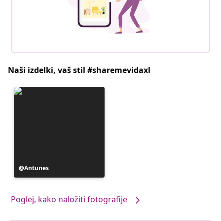
Naši izdelki, vaš stil #sharemevidaxl
Objavo
Antunes
je
objavil
Poglej, kako naložiti fotografije