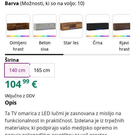
Barva
(Možnosti, ki so na voljo: 10)
Dimljeni
Beton
Star les
Črna
Rjavi
hrast
siva
hrast
Širina
140 cm
165 cm
99
104
€
Vključno z DDV
Opis
Ta TV omarica z LED lučmi je zasnovana z mislijo na
funkcionalnost in praktičnost. Izdelana je iz trpežnih
materialov, ki podpirajo vašo medijsko opremo in