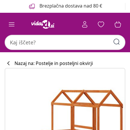
Prejšnja
Naslednja
Brezplačna dostava nad 80 €
Nazaj na: Postelje in posteljni okvirji