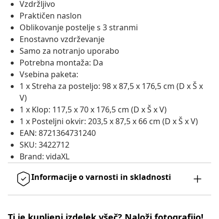
Vzdržljivo
Praktičen naslon
Oblikovanje postelje s 3 stranmi
Enostavno vzdrževanje
Samo za notranjo uporabo
Potrebna montaža: Da
Vsebina paketa:
1 x Streha za posteljo: 98 x 87,5 x 176,5 cm (D x Š x
V)
1 x Klop: 117,5 x 70 x 176,5 cm (D x Š x V)
1 x Posteljni okvir: 203,5 x 87,5 x 66 cm (D x Š x V)
EAN: 8721364731240
SKU: 3422712
Brand: vidaXL
Informacije o varnosti in skladnosti
Ti je kupljeni izdelek všeč? Naloži fotografijo!