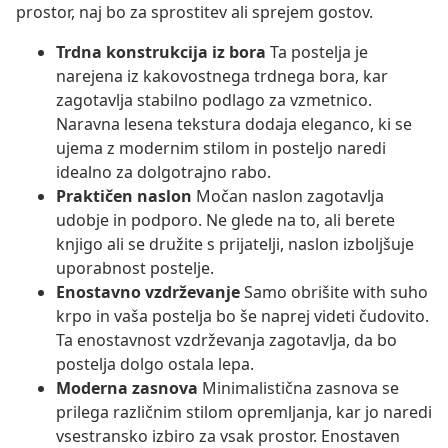
prostor, naj bo za sprostitev ali sprejem gostov.
Trdna konstrukcija iz bora
Ta postelja je
narejena iz kakovostnega trdnega bora, kar
zagotavlja stabilno podlago za vzmetnico.
Naravna lesena tekstura dodaja eleganco, ki se
ujema z modernim stilom in posteljo naredi
idealno za dolgotrajno rabo.
Praktičen naslon
Močan naslon zagotavlja
udobje in podporo. Ne glede na to, ali berete
knjigo ali se družite s prijatelji, naslon izboljšuje
uporabnost postelje.
Enostavno vzdrževanje
Samo obrišite with suho
krpo in vaša postelja bo še naprej videti čudovito.
Ta enostavnost vzdrževanja zagotavlja, da bo
postelja dolgo ostala lepa.
Moderna zasnova
Minimalistična zasnova se
prilega različnim stilom opremljanja, kar jo naredi
vsestransko izbiro za vsak prostor. Enostaven