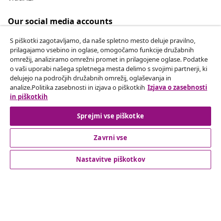
Our social media accounts
S piškotki zagotavljamo, da naše spletno mesto deluje pravilno,
prilagajamo vsebino in oglase, omogočamo funkcije družabnih
omrežij, analiziramo omrežni promet in prilagojene oglase. Podatke
Odstop od pogodbe
o vaši uporabi našega spletnega mesta delimo s svojimi partnerji, ki
delujejo na področjih družabnih omrežij, oglaševanja in
Oddaj zahtevek za odstop od naročila.
analize.Politika zasebnosti in izjava o piškotkih
Izjava o zasebnosti
in piškotkih
Odstop od pogodbe
Sprejmi vse piškotke
Zavrni vse
Podpora za stranke
Nastavitve piškotkov
Poslovanje
vidaXL