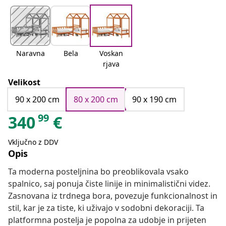
Naravna
Bela
Voskan
rjava
Velikost
90 x 200 cm
80 x 200 cm
90 x 190 cm
99
340
€
Vključno z DDV
Opis
Ta moderna posteljnina bo preoblikovala vsako
spalnico, saj ponuja čiste linije in minimalistični videz.
Zasnovana iz trdnega bora, povezuje funkcionalnost in
stil, kar je za tiste, ki uživajo v sodobni dekoraciji. Ta
platformna postelja je popolna za udobje in prijeten