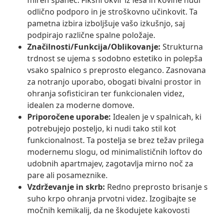
miren spanec. Fiksni okvir iz lesa in kovine nudi
odlično podporo in je stroškovno učinkovit. Ta
pametna izbira izboljšuje vašo izkušnjo, saj
podpirajo različne spalne položaje.
Značilnosti/Funkcija/Oblikovanje:
Strukturna
trdnost se ujema s sodobno estetiko in polepša
vsako spalnico s preprosto eleganco. Zasnovana
za notranjo uporabo, obogati bivalni prostor in
ohranja sofisticiran ter funkcionalen videz,
idealen za moderne domove.
Priporočene uporabe:
Idealen je v spalnicah, ki
potrebujejo posteljo, ki nudi tako stil kot
funkcionalnost. Ta postelja se brez težav prilega
modernemu slogu, od minimalističnih loftov do
udobnih apartmajev, zagotavlja mirno noč za
pare ali posameznike.
Vzdrževanje in skrb:
Redno preprosto brisanje s
suho krpo ohranja prvotni videz. Izogibajte se
močnih kemikalij, da ne škodujete kakovosti