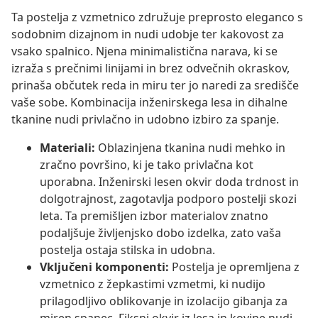
Ta postelja z vzmetnico združuje preprosto eleganco s
sodobnim dizajnom in nudi udobje ter kakovost za
vsako spalnico. Njena minimalistična narava, ki se
izraža s prečnimi linijami in brez odvečnih okraskov,
prinaša občutek reda in miru ter jo naredi za središče
vaše sobe. Kombinacija inženirskega lesa in dihalne
tkanine nudi privlačno in udobno izbiro za spanje.
Materiali:
Oblazinjena tkanina nudi mehko in
zračno površino, ki je tako privlačna kot
uporabna. Inženirski lesen okvir doda trdnost in
dolgotrajnost, zagotavlja podporo postelji skozi
leta. Ta premišljen izbor materialov znatno
podaljšuje življenjsko dobo izdelka, zato vaša
postelja ostaja stilska in udobna.
Vključeni komponenti:
Postelja je opremljena z
vzmetnico z žepkastimi vzmetmi, ki nudijo
prilagodljivo oblikovanje in izolacijo gibanja za