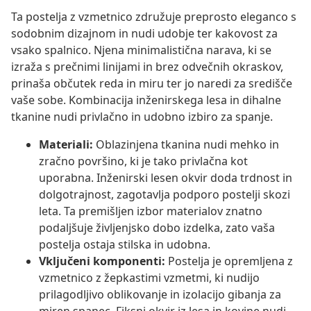
Ta postelja z vzmetnico združuje preprosto eleganco s
sodobnim dizajnom in nudi udobje ter kakovost za
vsako spalnico. Njena minimalistična narava, ki se
izraža s prečnimi linijami in brez odvečnih okraskov,
prinaša občutek reda in miru ter jo naredi za središče
vaše sobe. Kombinacija inženirskega lesa in dihalne
tkanine nudi privlačno in udobno izbiro za spanje.
Materiali:
Oblazinjena tkanina nudi mehko in
zračno površino, ki je tako privlačna kot
uporabna. Inženirski lesen okvir doda trdnost in
dolgotrajnost, zagotavlja podporo postelji skozi
leta. Ta premišljen izbor materialov znatno
podaljšuje življenjsko dobo izdelka, zato vaša
postelja ostaja stilska in udobna.
Vključeni komponenti:
Postelja je opremljena z
vzmetnico z žepkastimi vzmetmi, ki nudijo
prilagodljivo oblikovanje in izolacijo gibanja za