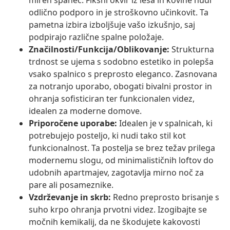
miren spanec. Fiksni okvir iz lesa in kovine nudi
odlično podporo in je stroškovno učinkovit. Ta
pametna izbira izboljšuje vašo izkušnjo, saj
podpirajo različne spalne položaje.
Značilnosti/Funkcija/Oblikovanje:
Strukturna
trdnost se ujema s sodobno estetiko in polepša
vsako spalnico s preprosto eleganco. Zasnovana
za notranjo uporabo, obogati bivalni prostor in
ohranja sofisticiran ter funkcionalen videz,
idealen za moderne domove.
Priporočene uporabe:
Idealen je v spalnicah, ki
potrebujejo posteljo, ki nudi tako stil kot
funkcionalnost. Ta postelja se brez težav prilega
modernemu slogu, od minimalističnih loftov do
udobnih apartmajev, zagotavlja mirno noč za
pare ali posameznike.
Vzdrževanje in skrb:
Redno preprosto brisanje s
suho krpo ohranja prvotni videz. Izogibajte se
močnih kemikalij, da ne škodujete kakovosti