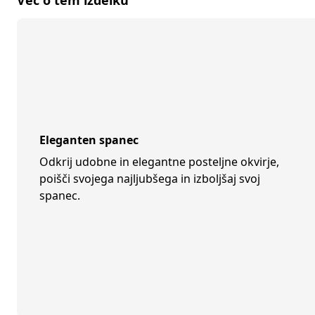
Več o tem izdelku
Eleganten spanec
Odkrij udobne in elegantne posteljne okvirje,
poišči svojega najljubšega in izboljšaj svoj
spanec.