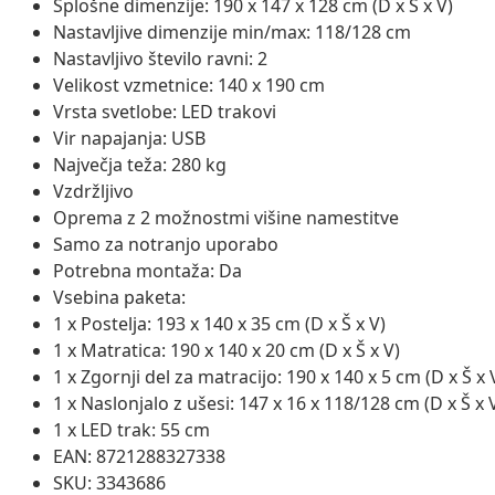
Splošne dimenzije: 190 x 147 x 128 cm (D x Š x V)
Nastavljive dimenzije min/max: 118/128 cm
Nastavljivo število ravni: 2
Velikost vzmetnice: 140 x 190 cm
Vrsta svetlobe: LED trakovi
Vir napajanja: USB
Največja teža: 280 kg
Vzdržljivo
Oprema z 2 možnostmi višine namestitve
Samo za notranjo uporabo
Potrebna montaža: Da
Vsebina paketa:
1 x Postelja: 193 x 140 x 35 cm (D x Š x V)
1 x Matratica: 190 x 140 x 20 cm (D x Š x V)
1 x Zgornji del za matracijo: 190 x 140 x 5 cm (D x Š x 
1 x Naslonjalo z ušesi: 147 x 16 x 118/128 cm (D x Š x 
1 x LED trak: 55 cm
EAN: 8721288327338
SKU: 3343686