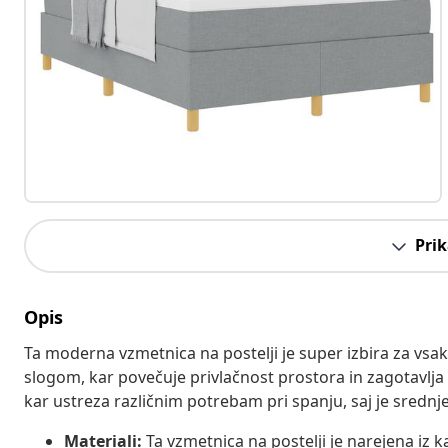
Prik
Opis
Ta moderna vzmetnica na postelji je super izbira za vs
slogom, kar povečuje privlačnost prostora in zagotavlja 
kar ustreza različnim potrebam pri spanju, saj je sredn
Materiali:
Ta vzmetnica na postelji je narejena iz ka