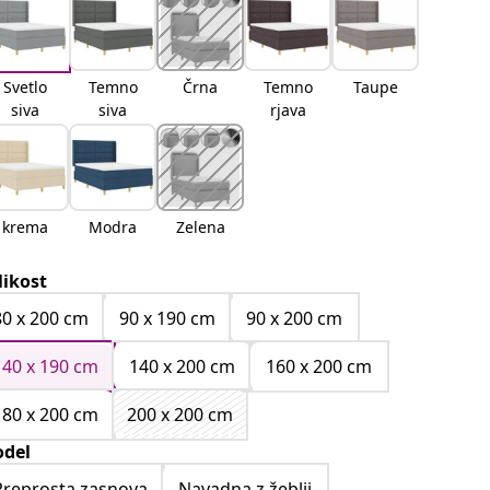
Svetlo
Temno
Črna
Temno
Taupe
siva
siva
rjava
krema
Modra
Zelena
likost
80 x 200 cm
90 x 190 cm
90 x 200 cm
140 x 190 cm
140 x 200 cm
160 x 200 cm
180 x 200 cm
200 x 200 cm
del
Preprosta zasnova
Navadna z žeblji