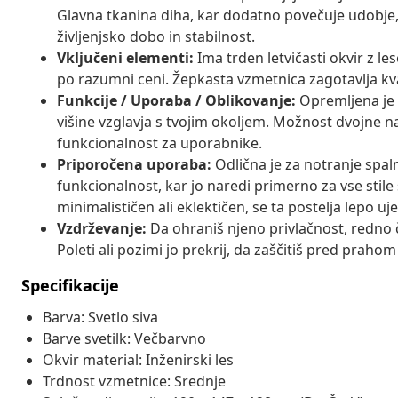
Glavna tkanina diha, kar dodatno povečuje udobje
življenjsko dobo in stabilnost.
Vključeni elementi:
Ima trden letvičasti okvir z l
po razumni ceni. Žepkasta vzmetnica zagotavlja kva
Funkcije / Uporaba / Oblikovanje:
Opremljena je 
višine vzglavja s tvojim okoljem. Možnost dvojne nam
funkcionalnost za uporabnike.
Priporočena uporaba:
Odlična je za notranje spal
funkcionalnost, kar jo naredi primerno za vse stile 
minimalističen ali eklektičen, se ta postelja lepo u
Vzdrževanje:
Da ohraniš njeno privlačnost, redno č
Poleti ali pozimi jo prekrij, da zaščitiš pred prahom
Specifikacije
Barva: Svetlo siva
Barve svetilk: Večbarvno
Okvir material: Inženirski les
Trdnost vzmetnice: Srednje