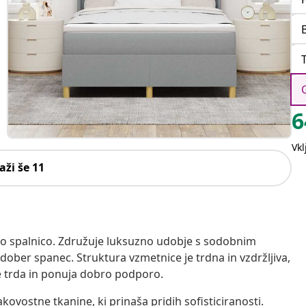
6
Vk
aži še 11
ako spalnico. Združuje luksuzno udobje s sodobnim
dober spanec. Struktura vzmetnice je trdna in vzdržljiva,
je trda in ponuja dobro podporo.
kovostne tkanine, ki prinaša pridih sofisticiranosti.