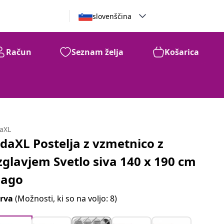
slovenščina
Račun
Seznam želja
Košarica
daXL
idaXL Postelja z vzmetnico z
zglavjem Svetlo siva 140 x 190 cm
lago
rva
(Možnosti, ki so na voljo: 8)