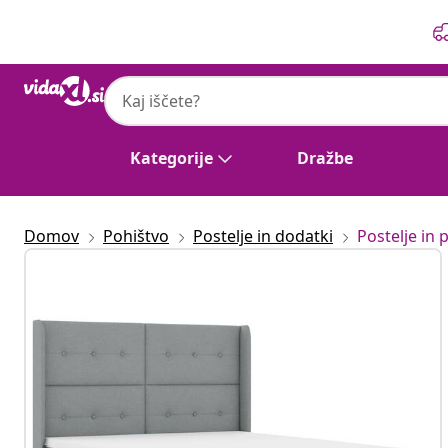
Prejšnja
Naslednja
Kategorije
Dražbe
Domov
Pohištvo
Postelje in dodatki
Postelje in p