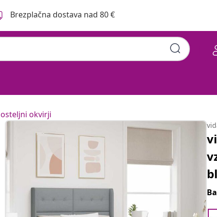
Brezplačna dostava nad 80 €
osteljni okvirji
vi
v
v
b
Ba