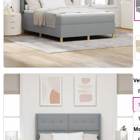
Ve
Mo