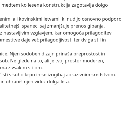
, medtem ko lesena konstrukcija zagotavlja dolgo
esenimi ali kovinskimi letvami, ki nudijo osnovno podporo
litetnejši spanec, saj zmanjšuje prenos gibanja.
z nastavljivim vzglavjem, kar omogoča prilagoditev
estitve daje več prilagodljivosti ter dviga stil in
nice. Njen sodoben dizajn prinaša preprostost in
sob. Ne glede na to, ali je tvoj prostor moderen,
jema z vsakim stilom.
isti s suho krpo in se izogibaj abrazivnim sredstvom.
 in ohraniš njen videz dolga leta.