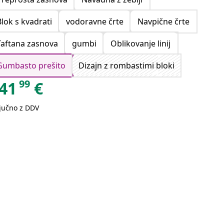
Blok s kvadrati
vodoravne črte
Navpične črte
Taftana zasnova
gumbi
Oblikovanje linij
Gumbasto prešito
Dizajn z rombastimi bloki
99
41
€
ljučno z DDV