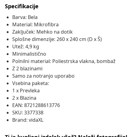
Specifikacije
Barva: Bela
Material: Mikrofibra
Zaključek: Mehko na dotik
Splošne dimenzije: 260 x 240 cm (D x Š)
Utež: 4,9 kg
Minimalistično
Polnilni material: Poliestrska vlakna, bombaž
Z 2 blazinami
Samo za notranjo uporabo
Vsebina paketa:
1 x Prevleka
2 x Blazina
EAN: 8721288613776
SKU: 3377338
Brand: vidaXL