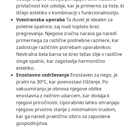
privlačnost kot udobje, kar je primerno za tiste, ki
iščejo estetiko v kombinaciji s funkcionalnostjo.
Vsestranska uporaba
Ta duvet je idealen za
poletne spalnice, saj nudi toploto brez
pregrevanja. Njegova zračna narava ga naredi
primernega za različne podnebne razmere, kar
zadostuje različnim potrebam uporabnikov.
Nevtralna bela barva se brez težav zlije v različne
sloge spalnic, kar zagotavlja harmonično
estetiko.
Enostavno vzdrževanje
Enostaven za nego, je
pralni na 30°C, kar poenostavi čiščenje. Po
vakuumiranju je obnova njegove oblike
enostavna z nežnim udarcem, kar dodaja k
njegovi priročnosti. Uporabniki lahko ohranjajo
njegovo prvotno stanje z minimalnim trudom,
kar ga naredi praktično izbiro za zaposlene
gospodinjstva.