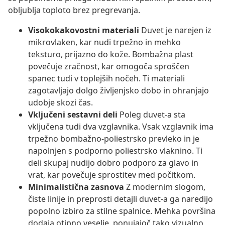
obljublja toploto brez pregrevanja.
Visokokakovostni materiali
Duvet je narejen iz
mikrovlaken, kar nudi trpežno in mehko
teksturo, prijazno do kože. Bombažna plast
povečuje zračnost, kar omogoča sproščen
spanec tudi v toplejših nočeh. Ti materiali
zagotavljajo dolgo življenjsko dobo in ohranjajo
udobje skozi čas.
Vključeni sestavni deli
Poleg duvet-a sta
vključena tudi dva vzglavnika. Vsak vzglavnik ima
trpežno bombažno-poliestrsko prevleko in je
napolnjen s podporno poliestrsko vlaknino. Ti
deli skupaj nudijo dobro podporo za glavo in
vrat, kar povečuje sprostitev med počitkom.
Minimalistična zasnova
Z modernim slogom,
čiste linije in preprosti detajli duvet-a ga naredijo
popolno izbiro za stilne spalnice. Mehka površina
dodaja otipno veselje, ponujajoč tako vizualno