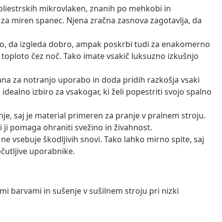
oliestrskih mikrovlaken, znanih po mehkobi in
ira za miren spanec. Njena zračna zasnova zagotavlja, da
o, da izgleda dobro, ampak poskrbi tudi za enakomerno
a toploto čez noč. Tako imate vsakič luksuzno izkušnjo
ana za notranjo uporabo in doda pridih razkošja vsaki
idealno izbiro za vsakogar, ki želi popestriti svojo spalno
e, saj je material primeren za pranje v pralnem stroju.
i ji pomaga ohraniti svežino in živahnost.
a ne vsebuje škodljivih snovi. Tako lahko mirno spite, saj
bčutljive uporabnike.
i barvami in sušenje v sušilnem stroju pri nizki