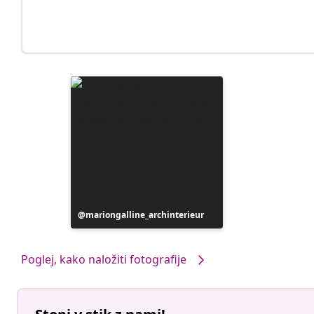
Objavo
mariongalline_archinterieur
je
objavil
Poglej, kako naložiti fotografije