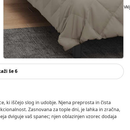
Vk
kaži še 6
e, ki iščejo slog in udobje. Njena preprosta in čista
ionalnost. Zasnovana za tople dni, je lahka in zračna,
odeja dviguje vaš spanec; njen oblazinjen vzorec dodaja