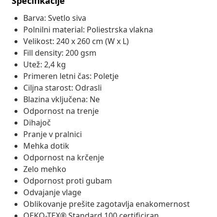
Specifikacije
Barva: Svetlo siva
Polnilni material: Poliestrska vlakna
Velikost: 240 x 260 cm (W x L)
Fill density: 200 gsm
Utež: 2,4 kg
Primeren letni čas: Poletje
Ciljna starost: Odrasli
Blazina vključena: Ne
Odpornost na trenje
Dihajoč
Pranje v pralnici
Mehka dotik
Odpornost na krčenje
Zelo mehko
Odpornost proti gubam
Odvajanje vlage
Oblikovanje prešite zagotavlja enakomernost
OEKO-TEX® Standard 100 certificiran