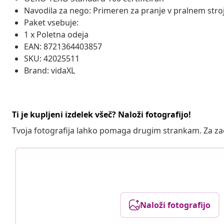
Navodila za nego: Primeren za pranje v pralnem stro
Paket vsebuje:
1 x Poletna odeja
EAN: 8721364403857
SKU: 42025511
Brand: vidaXL
Ti je kupljeni izdelek všeč? Naloži fotografijo!
Tvoja fotografija lahko pomaga drugim strankam. Za z
Naloži fotografijo