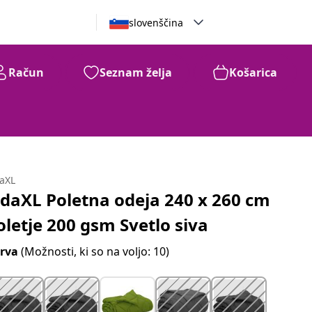
slovenščina
Račun
Seznam želja
Košarica
daXL
idaXL Poletna odeja 240 x 260 cm
oletje 200 gsm Svetlo siva
rva
(Možnosti, ki so na voljo: 10)