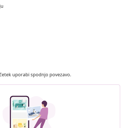
ju
ačetek uporabi spodnjo povezavo.