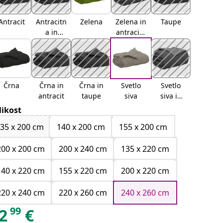
Antracit
Antracitn
Zelena
Zelena in
Taupe
a in
antracitn
taupe
a
Črna
Črna in
Črna in
Svetlo
Svetlo
antracit
taupe
siva
siva in
antracit
likost
35 x 200 cm
140 x 200 cm
155 x 200 cm
200 x 200 cm
200 x 240 cm
135 x 220 cm
140 x 220 cm
155 x 220 cm
200 x 220 cm
220 x 240 cm
220 x 260 cm
240 x 260 cm
99
2
€