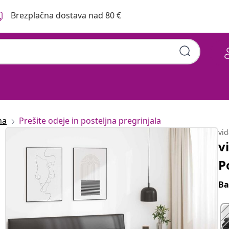
Brezplačna dostava nad 80 €
na
Prešite odeje in posteljna pregrinjala
vi
v
P
Ba