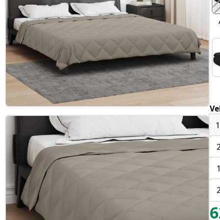
Ve
1
6