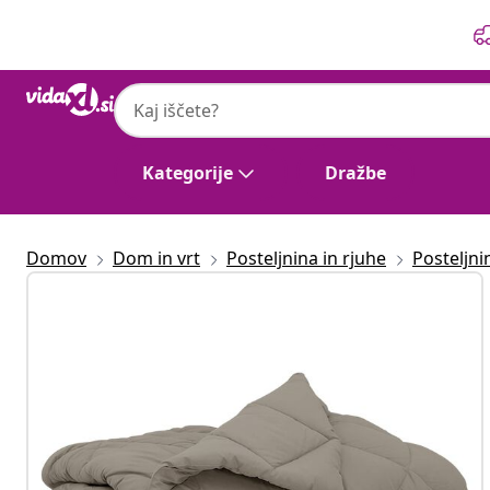
Prejšnja
Naslednja
Kategorije
Dražbe
Domov
Dom in vrt
Posteljnina in rjuhe
Posteljni