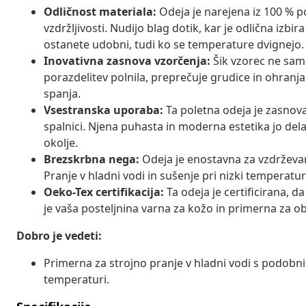
Odličnost materiala:
Odeja je narejena iz 100 % p
vzdržljivosti. Nudijo blag dotik, kar je odlična izb
ostanete udobni, tudi ko se temperature dvignejo.
Inovativna zasnova vzorčenja:
Šik vzorec ne sam
porazdelitev polnila, preprečuje grudice in ohranj
spanja.
Vsestranska uporaba:
Ta poletna odeja je zasnov
spalnici. Njena puhasta in moderna estetika jo dela 
okolje.
Brezskrbna nega:
Odeja je enostavna za vzdrževanj
Pranje v hladni vodi in sušenje pri nizki temperatur
Oeko-Tex certifikacija:
Ta odeja je certificirana, d
je vaša posteljnina varna za kožo in primerna za o
Dobro je vedeti:
Primerna za strojno pranje v hladni vodi s podobnim
temperaturi.