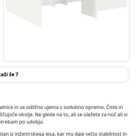
kaži še 7
palnice in se odlično ujema s sodobno opremo. Čiste in
čujoče okolje. Ne glede na to, ali se uležete za noč ali si
potrebam po udobju.
elan iz inženirskega lesa, kar mu daje večjo stabilnost in