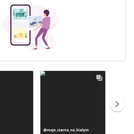
Objavo
moje_czarno_na_bialym
Objavo
liliber