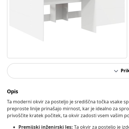
Pri
Opis
Ta moderni okvir za posteljo je središčna točka vsake s
preproste linije prinašajo mirnost, kar je idealno za sproš
privoščite kratek počitek, ta okvir zadosti vsem vašim 
Premijski inženirski les:
Ta okvir za posteljo je izd