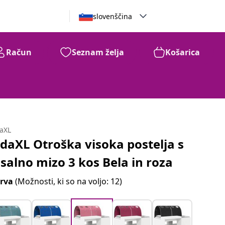
slovenščina
Račun
Seznam želja
Košarica
daXL
idaXL Otroška visoka postelja s
isalno mizo 3 kos Bela in roza
rva
(Možnosti, ki so na voljo: 12)