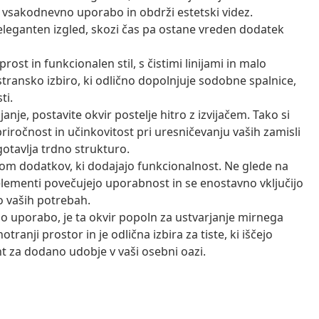
ži vsakodnevno uporabo in obdrži estetski videz.
eleganten izgled, skozi čas pa ostane vreden dodatek
rost in funkcionalen stil, s čistimi linijami in malo
transko izbiro, ki odlično dopolnjuje sodobne spalnice,
ti.
anje, postavite okvir postelje hitro z izvijačem. Tako si
 priročnost in učinkovitost pri uresničevanju vaših zamisli
otavlja trdno strukturo.
tom dodatkov, ki dodajajo funkcionalnost. Ne glede na
 elementi povečujejo uporabnost in se enostavno vključijo
po vaših potrebah.
o uporabo, je ta okvir popoln za ustvarjanje mirnega
tranji prostor in je odlična izbira za tiste, ki iščejo
t za dodano udobje v vaši osebni oazi.