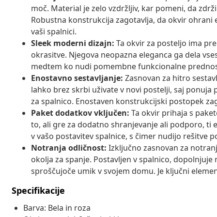
moč. Material je zelo vzdržljiv, kar pomeni, da zdr
Robustna konstrukcija zagotavlja, da okvir ohrani 
vaši spalnici.
Sleek moderni dizajn:
Ta okvir za posteljo ima prep
okrasitve. Njegova neopazna eleganca ga dela vses
medtem ko nudi pomembne funkcionalne prednos
Enostavno sestavljanje:
Zasnovan za hitro sestavlj
lahko brez skrbi uživate v novi postelji, saj ponuja
za spalnico. Enostaven konstrukcijski postopek zag
Paket dodatkov vključen:
Ta okvir prihaja s pake
to, ali gre za dodatno shranjevanje ali podporo, ti
v vašo postavitev spalnice, s čimer nudijo rešitve 
Notranja odličnost:
Izključno zasnovan za notranj
okolja za spanje. Postavljen v spalnico, dopolnjuje no
sproščujoče umik v svojem domu. Je ključni elemen
Specifikacije
Barva: Bela in roza