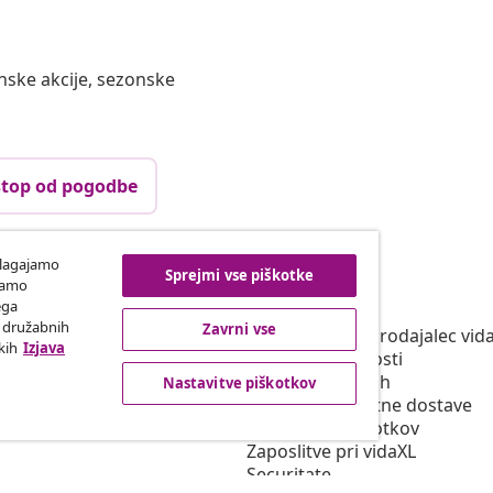
nske akcije, sezonske
top od pogodbe
ilagajamo
Sprejmi vse piškotke
vidaXL
iramo
ega
program
O vidaXL
h družabnih
Zavrni vse
za vidaXL
Splošni pogoji Prodajalec vid
kih
Izjava
na področju trženja
Politika zasebnosti
Izjava o piškotkih
Nastavitve piškotkov
Pogoji prednostne dostave
Nastavitve piškotkov
Zaposlitve pri vidaXL
Securitate