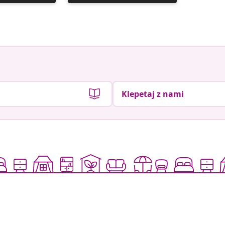
je
je
objavil
objavil
Klepetaj z nami