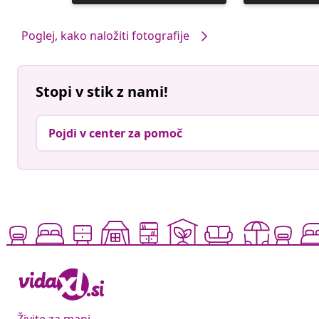
je
je
objavil
objavil
Poglej, kako naložiti fotografije
Stopi v stik z nami!
Pojdi v center za pomoč