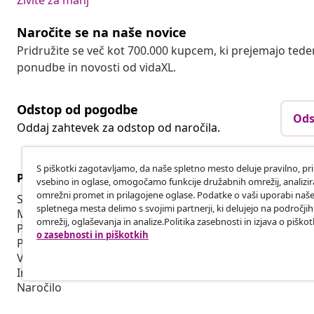
Živite za manj
Naročite se na naše novice
Pridružite se več kot 700.000 kupcem, ki prejemajo tede
ponudbe in novosti od vidaXL.
Odstop od pogodbe
Ods
Oddaj zahtevek za odstop od naročila.
S piškotki zagotavljamo, da naše spletno mesto deluje pravilno, pr
Podpora za stranke
Poslovanje
vsebino in oglase, omogočamo funkcije družabnih omrežij, analiz
omrežni promet in prilagojene oglase. Podatke o vaši uporabi naš
Sledite svojemu naročilu
Partnerski 
spletnega mesta delimo s svojimi partnerji, ki delujejo na področji
Moj račun
Proizvodnja 
omrežij, oglaševanja in analize.Politika zasebnosti in izjava o piškot
Plačilo
Sodelovanja 
o zasebnosti in piškotkih
Pošiljanje in dostava
Vračilo
Informacije o izdelku
Naročilo