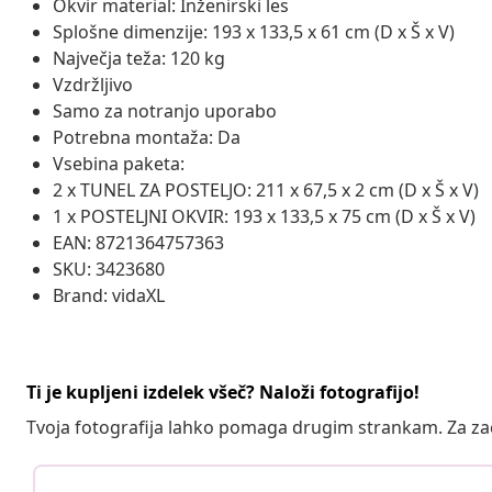
Okvir material: Inženirski les
Splošne dimenzije: 193 x 133,5 x 61 cm (D x Š x V)
Največja teža: 120 kg
Vzdržljivo
Samo za notranjo uporabo
Potrebna montaža: Da
Vsebina paketa:
2 x TUNEL ZA POSTELJO: 211 x 67,5 x 2 cm (D x Š x V)
1 x POSTELJNI OKVIR: 193 x 133,5 x 75 cm (D x Š x V)
EAN: 8721364757363
SKU: 3423680
Brand: vidaXL
Ti je kupljeni izdelek všeč? Naloži fotografijo!
Tvoja fotografija lahko pomaga drugim strankam. Za z