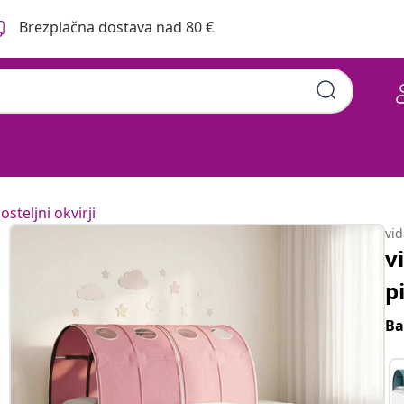
Brezplačna dostava nad 80 €
osteljni okvirji
vi
v
p
Ba