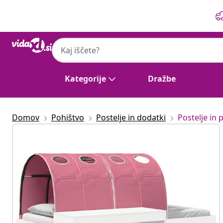
Prejšnja
Naslednja
Kategorije
Dražbe
Domov
Pohištvo
Postelje in dodatki
Postelje in p