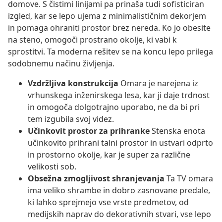
domove. S čistimi linijami pa prinaša tudi sofisticiran
izgled, kar se lepo ujema z minimalističnim dekorjem
in pomaga ohraniti prostor brez nereda. Ko jo obesite
na steno, omogoči prostrano okolje, ki vabi k
sprostitvi. Ta moderna rešitev se na koncu lepo prilega
sodobnemu načinu življenja.
Vzdržljiva konstrukcija
Omara je narejena iz
vrhunskega inženirskega lesa, kar ji daje trdnost
in omogoča dolgotrajno uporabo, ne da bi pri
tem izgubila svoj videz.
Učinkovit prostor za prihranke
Stenska enota
učinkovito prihrani talni prostor in ustvari odprto
in prostorno okolje, kar je super za različne
velikosti sob.
Obsežna zmogljivost shranjevanja
Ta TV omara
ima veliko shrambe in dobro zasnovane predale,
ki lahko sprejmejo vse vrste predmetov, od
medijskih naprav do dekorativnih stvari, vse lepo