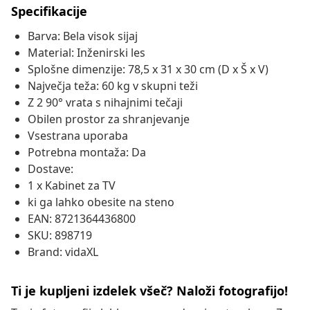
Specifikacije
Barva: Bela visok sijaj
Material: Inženirski les
Splošne dimenzije: 78,5 x 31 x 30 cm (D x Š x V)
Največja teža: 60 kg v skupni teži
Z 2 90° vrata s nihajnimi tečaji
Obilen prostor za shranjevanje
Vsestrana uporaba
Potrebna montaža: Da
Dostave:
1 x Kabinet za TV
ki ga lahko obesite na steno
EAN: 8721364436800
SKU: 898719
Brand: vidaXL
Ti je kupljeni izdelek všeč? Naloži fotografijo!