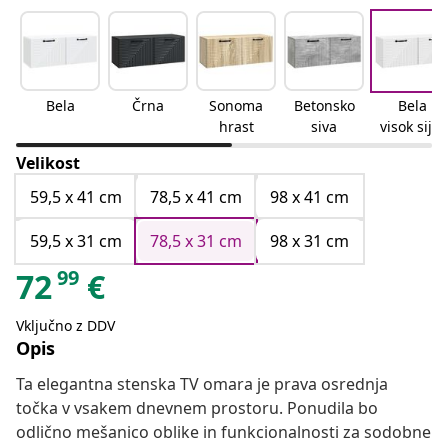
Bela
Črna
Sonoma
Betonsko
Bela
hrast
siva
visok sijaj
Velikost
59,5 x 41 cm
78,5 x 41 cm
98 x 41 cm
59,5 x 31 cm
78,5 x 31 cm
98 x 31 cm
99
72
€
Vključno z DDV
Opis
Ta elegantna stenska TV omara je prava osrednja
točka v vsakem dnevnem prostoru. Ponudila bo
odlično mešanico oblike in funkcionalnosti za sodobne