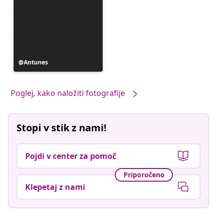
Objavo
Antunes
je
objavil
Poglej, kako naložiti fotografije
Stopi v stik z nami!
Pojdi v center za pomoč
Priporočeno
Klepetaj z nami