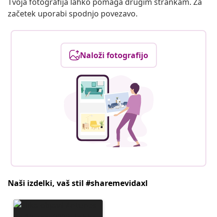
Tvoja fotografija lahko pomaga drugim strankam. Za
začetek uporabi spodnjo povezavo.
Naloži fotografijo
Naši izdelki, vaš stil #sharemevidaxl