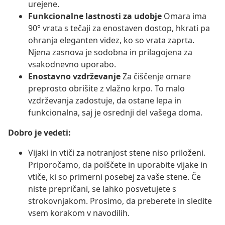
urejene.
Funkcionalne lastnosti za udobje
Omara ima
90° vrata s tečaji za enostaven dostop, hkrati pa
ohranja eleganten videz, ko so vrata zaprta.
Njena zasnova je sodobna in prilagojena za
vsakodnevno uporabo.
Enostavno vzdrževanje
Za čiščenje omare
preprosto obrišite z vlažno krpo. To malo
vzdrževanja zadostuje, da ostane lepa in
funkcionalna, saj je osrednji del vašega doma.
Dobro je vedeti:
Vijaki in vtiči za notranjost stene niso priloženi.
Priporočamo, da poiščete in uporabite vijake in
vtiče, ki so primerni posebej za vaše stene. Če
niste prepričani, se lahko posvetujete s
strokovnjakom. Prosimo, da preberete in sledite
vsem korakom v navodilih.