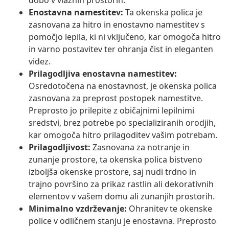
dobo v vlažnih prostorih.
Enostavna namestitev:
Ta okenska polica je
zasnovana za hitro in enostavno namestitev s
pomočjo lepila, ki ni vključeno, kar omogoča hitro
in varno postavitev ter ohranja čist in eleganten
videz.
Prilagodljiva enostavna namestitev:
Osredotočena na enostavnost, je okenska polica
zasnovana za preprost postopek namestitve.
Preprosto jo prilepite z običajnimi lepilnimi
sredstvi, brez potrebe po specializiranih orodjih,
kar omogoča hitro prilagoditev vašim potrebam.
Prilagodljivost:
Zasnovana za notranje in
zunanje prostore, ta okenska polica bistveno
izboljša okenske prostore, saj nudi trdno in
trajno površino za prikaz rastlin ali dekorativnih
elementov v vašem domu ali zunanjih prostorih.
Minimalno vzdrževanje:
Ohranitev te okenske
police v odličnem stanju je enostavna. Preprosto