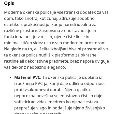
Opis
Moderna okenska polica je vsestranski dodatek za vaš
dom, tako znotraj kot zunaj. Združuje sodobno
estetiko s praktičnostjo, kar jo naredi idealno za
različne prostore. Zasnovana z enostavnostjo in
funkcionalnostjo v mislih, njene čiste linije in
minimalističen videz ustrezajo modernim prostorom.
Ne glede na to, ali želite izboljšati bivalni prostor ali vrt,
ta okenska polica nudi šik platformo za okrasne
rastline ali dekorativne predmete, brez napora dviguje
vaš dekor z neopazno eleganco.
Material PVC:
Ta okenska polica je izdelana iz
trpežnega PVC-ja, kar ji daje odlično odpornost
proti vsakodnevni obrabi. Njena gladka,
neporozna površina se enostavno čisti in daje
sofisticiran videz, medtem ko njena sestava
preprečuje vlago in podaljšuje njeno življenjsko