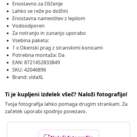
Enostavno za čiščenje
Lahko se reže po dolžini
Enostavna namestitev z lepilom
Vodoodporen
Za notranjo in zunanjo uporabo
Vsebina paketa:
1 x Okenski prag z stranskimi konicami
Potrebna montaža: Da
EAN: 8721452833849
SKU: 42046896
Brand: vidaXL
Ti je kupljeni izdelek všeč? Naloži fotografijo!
Tvoja fotografija lahko pomaga drugim strankam. Za
začetek uporabi spodnjo povezavo.