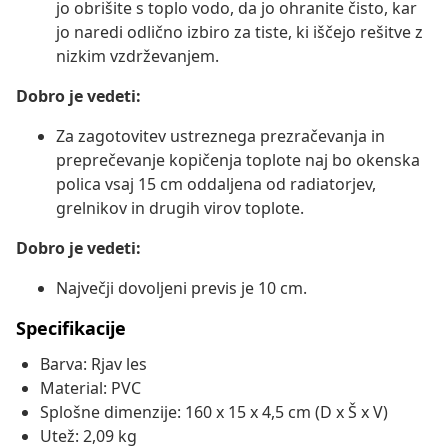
jo obrišite s toplo vodo, da jo ohranite čisto, kar
jo naredi odlično izbiro za tiste, ki iščejo rešitve z
nizkim vzdrževanjem.
Dobro je vedeti:
Za zagotovitev ustreznega prezračevanja in
preprečevanje kopičenja toplote naj bo okenska
polica vsaj 15 cm oddaljena od radiatorjev,
grelnikov in drugih virov toplote.
Dobro je vedeti:
Največji dovoljeni previs je 10 cm.
Specifikacije
Barva: Rjav les
Material: PVC
Splošne dimenzije: 160 x 15 x 4,5 cm (D x Š x V)
Utež: 2,09 kg