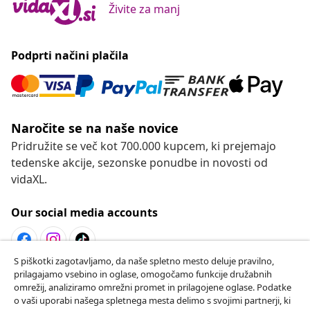
Živite za manj
Podprti načini plačila
Naročite se na naše novice
Pridružite se več kot 700.000 kupcem, ki prejemajo
tedenske akcije, sezonske ponudbe in novosti od
vidaXL.
Our social media accounts
S piškotki zagotavljamo, da naše spletno mesto deluje pravilno,
prilagajamo vsebino in oglase, omogočamo funkcije družabnih
Odstop od pogodbe
omrežij, analiziramo omrežni promet in prilagojene oglase. Podatke
Oddaj zahtevek za odstop od naročila.
o vaši uporabi našega spletnega mesta delimo s svojimi partnerji, ki