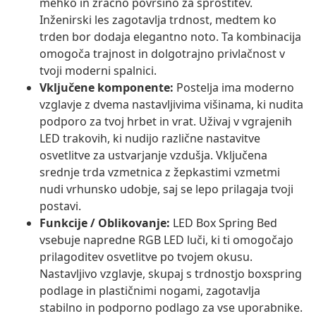
mehko in zračno površino za sprostitev.
Inženirski les zagotavlja trdnost, medtem ko
trden bor dodaja elegantno noto. Ta kombinacija
omogoča trajnost in dolgotrajno privlačnost v
tvoji moderni spalnici.
Vključene komponente:
Postelja ima moderno
vzglavje z dvema nastavljivima višinama, ki nudita
podporo za tvoj hrbet in vrat. Uživaj v vgrajenih
LED trakovih, ki nudijo različne nastavitve
osvetlitve za ustvarjanje vzdušja. Vključena
srednje trda vzmetnica z žepkastimi vzmetmi
nudi vrhunsko udobje, saj se lepo prilagaja tvoji
postavi.
Funkcije / Oblikovanje:
LED Box Spring Bed
vsebuje napredne RGB LED luči, ki ti omogočajo
prilagoditev osvetlitve po tvojem okusu.
Nastavljivo vzglavje, skupaj s trdnostjo boxspring
podlage in plastičnimi nogami, zagotavlja
stabilno in podporno podlago za vse uporabnike.