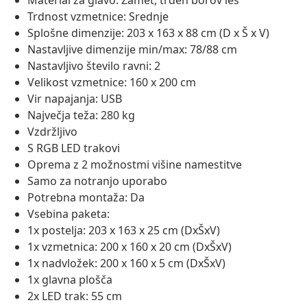
Material za glavo: Žamet, trden borov les
Trdnost vzmetnice: Srednje
Splošne dimenzije: 203 x 163 x 88 cm (D x Š x V)
Nastavljive dimenzije min/max: 78/88 cm
Nastavljivo število ravni: 2
Velikost vzmetnice: 160 x 200 cm
Vir napajanja: USB
Največja teža: 280 kg
Vzdržljivo
S RGB LED trakovi
Oprema z 2 možnostmi višine namestitve
Samo za notranjo uporabo
Potrebna montaža: Da
Vsebina paketa:
1x postelja: 203 x 163 x 25 cm (DxŠxV)
1x vzmetnica: 200 x 160 x 20 cm (DxŠxV)
1x nadvložek: 200 x 160 x 5 cm (DxŠxV)
1x glavna plošča
2x LED trak: 55 cm