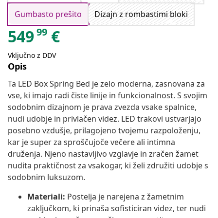
Gumbasto prešito
Dizajn z rombastimi bloki
99
549
€
Vključno z DDV
Opis
Ta LED Box Spring Bed je zelo moderna, zasnovana za
vse, ki imajo radi čiste linije in funkcionalnost. S svojim
sodobnim dizajnom je prava zvezda vsake spalnice,
nudi udobje in privlačen videz. LED trakovi ustvarjajo
posebno vzdušje, prilagojeno tvojemu razpoloženju,
kar je super za sproščujoče večere ali intimna
druženja. Njeno nastavljivo vzglavje in zračen žamet
nudita praktičnost za vsakogar, ki želi združiti udobje s
sodobnim luksuzom.
Materiali:
Postelja je narejena z žametnim
zaključkom, ki prinaša sofisticiran videz, ter nudi