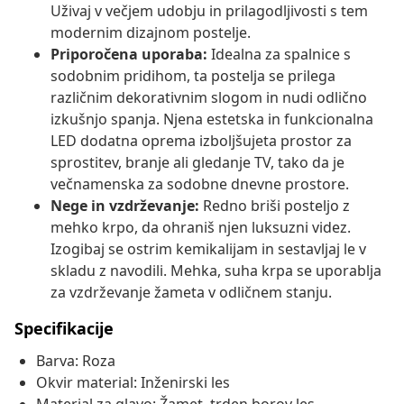
Uživaj v večjem udobju in prilagodljivosti s tem
modernim dizajnom postelje.
Priporočena uporaba:
Idealna za spalnice s
sodobnim pridihom, ta postelja se prilega
različnim dekorativnim slogom in nudi odlično
izkušnjo spanja. Njena estetska in funkcionalna
LED dodatna oprema izboljšujeta prostor za
sprostitev, branje ali gledanje TV, tako da je
večnamenska za sodobne dnevne prostore.
Nege in vzdrževanje:
Redno briši posteljo z
mehko krpo, da ohraniš njen luksuzni videz.
Izogibaj se ostrim kemikalijam in sestavljaj le v
skladu z navodili. Mehka, suha krpa se uporablja
za vzdrževanje žameta v odličnem stanju.
Specifikacije
Barva: Roza
Okvir material: Inženirski les