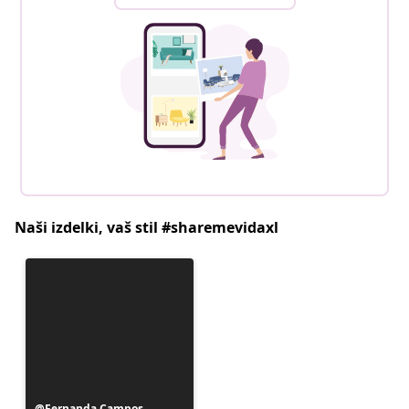
Naši izdelki, vaš stil #sharemevidaxl
Objavo
Fernanda Campos