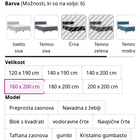
Barva
(Možnosti, ki so na voljo: 6)
Svetlo
Temno
Črna
Temno
Temno
siva
siva
zelena
modra
Velikost
120 x 190 cm
140 x 190 cm
140 x 200 cm
160 x 200 cm
180 x 200 cm
200 x 200 cm
Model
Preprosta zasnova
Navadna z žeblji
Blok s kvadrati
vodoravne črte
Navpične črte
Taftana zasnova
gumbi
Kristalno gumbasto