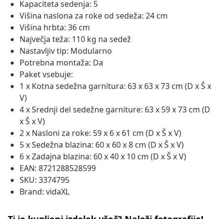
Kapaciteta sedenja: 5
Višina naslona za roke od sedeža: 24 cm
Višina hrbta: 36 cm
Največja teža: 110 kg na sedež
Nastavljiv tip: Modularno
Potrebna montaža: Da
Paket vsebuje:
1 x Kotna sedežna garnitura: 63 x 63 x 73 cm (D x Š x
V)
4 x Srednji del sedežne garniture: 63 x 59 x 73 cm (D
x Š x V)
2 x Nasloni za roke: 59 x 6 x 61 cm (D x Š x V)
5 x Sedežna blazina: 60 x 60 x 8 cm (D x Š x V)
6 x Zadajna blazina: 60 x 40 x 10 cm (D x Š x V)
EAN: 8721288528599
SKU: 3374795
Brand: vidaXL