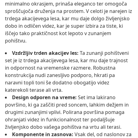
minimalno okrasjem, prinaša eleganco ter omogoča
sproščujoča druženja na prostem. V celoti je narejen iz
trdega akacijevega lesa, kar mu daje dolgo življenjsko
dobo in odličen videz, kar je super izbira za tiste, ki
iščejo tako praktičnost kot lepoto v zunanjem
pohištvu.
Vzdržljiv trden akacijev les:
Ta zunanji pohištveni
set je iz trdega akacijevega lesa, kar mu daje trajnost
in odpornost na vremenske razmere. Robustna
konstrukcija nudi zanesljivo podporo, hkrati pa
naravni topli toni še dodatno obogatijo videz
katerekoli terase ali vrta.
Design odporen na vreme:
Set ima lakirano
površino, ki ga zaščiti pred soncem, lahkim dežjem in
drugimi zunanjimi vplivi. Polirana površina pomaga
ohranjati videz in funkcionalnost ter podaljšuje
življenjsko dobo vašega pohištva na vrtu ali terasi.
Komponente in zasnova:
Vsak del, od naslonov za