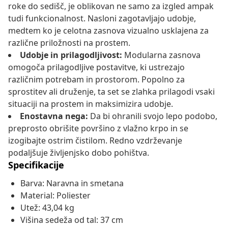
roke do sedišč, je oblikovan ne samo za izgled ampak
tudi funkcionalnost. Nasloni zagotavljajo udobje,
medtem ko je celotna zasnova vizualno usklajena za
različne priložnosti na prostem.
Udobje in prilagodljivost:
Modularna zasnova
omogoča prilagodljive postavitve, ki ustrezajo
različnim potrebam in prostorom. Popolno za
sprostitev ali druženje, ta set se zlahka prilagodi vsaki
situaciji na prostem in maksimizira udobje.
Enostavna nega:
Da bi ohranili svojo lepo podobo,
preprosto obrišite površino z vlažno krpo in se
izogibajte ostrim čistilom. Redno vzdrževanje
podaljšuje življenjsko dobo pohištva.
Specifikacije
Barva: Naravna in smetana
Material: Poliester
Utež: 43,04 kg
Višina sedeža od tal: 37 cm