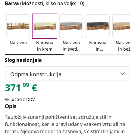
Barva
(Možnosti, ki so na voljo: 10)
Naravna
Naravna
Naravna
Naravna
Naravna
in krem
in svetlo
in
in bež
siva
antracitn
Slog naslonjala
a
Odprta konstrukcija
99
371
€
Vključno z DDV
Opis
Ta zložljiv zunanji pohištveni set združuje stil in
funkcionalnost, kar je pravi udar v vsakem vrtu ali na
terasi. Njegova moderna zasnova, s čistimi linijami in