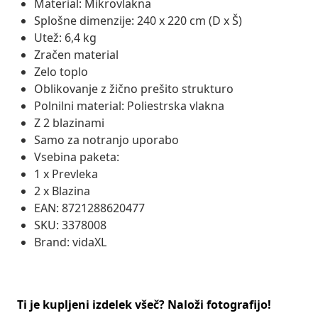
Material: Mikrovlakna
Splošne dimenzije: 240 x 220 cm (D x Š)
Utež: 6,4 kg
Zračen material
Zelo toplo
Oblikovanje z žično prešito strukturo
Polnilni material: Poliestrska vlakna
Z 2 blazinami
Samo za notranjo uporabo
Vsebina paketa:
1 x Prevleka
2 x Blazina
EAN: 8721288620477
SKU: 3378008
Brand: vidaXL
Ti je kupljeni izdelek všeč? Naloži fotografijo!