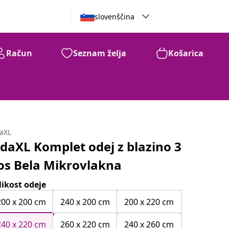
slovenščina
Račun
Seznam želja
Košarica
daXL
idaXL Komplet odej z blazino 3
os Bela Mikrovlakna
likost odeje
200 x 200 cm
240 x 200 cm
200 x 220 cm
240 x 220 cm
260 x 220 cm
240 x 260 cm