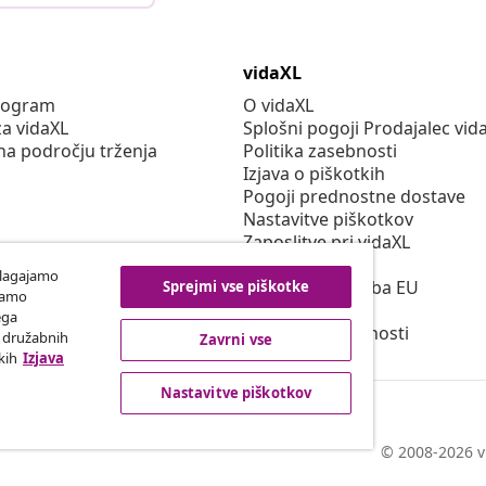
vidaXL
program
O vidaXL
za vidaXL
Splošni pogoji Prodajalec vid
na področju trženja
Politika zasebnosti
Izjava o piškotkih
Pogoji prednostne dostave
Nastavitve piškotkov
Zaposlitve pri vidaXL
Securitate
ilagajamo
Odgovorna oseba EU
Sprejmi vse piškotke
iramo
Politiko EPR
ega
Izjava o dostopnosti
h družabnih
Zavrni vse
kih
Izjava
Nastavitve piškotkov
© 2008-2026 vi