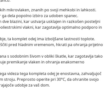
ganco.
kih mikrovlaken, znanih po svoji mehkobi in lahkosti.
kar ga dela popolno izbiro za udoben spanec.
 dve blazini, kar ustvarja usklajen in razkošen posteljni
oliestrskimi vlakni, kar zagotavlja optimalno podporo in
e, ta komplet odej ima izboljšane lastnosti toplote.
s ščiti pred hladnim vremenom, hkrati pa ohranja prijetno
ana s sodobnim šivom v obliki škatle, kar zagotavlja tako
jšuje premikanje vlaken in ohranja enakomerno
ga videza tega kompleta odej je enostavna, zahvaljujoč
em stroju. Preprosto operite pri 30°C, da ohranite svojo
trajajoče udobje za vaš dom.