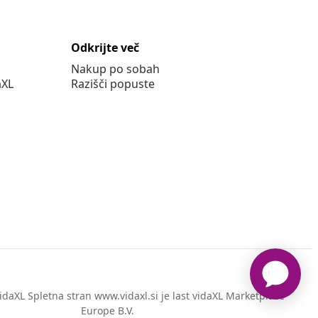
Odkrijte več
Nakup po sobah
aXL
Razišči popuste
daXL Spletna stran www.vidaxl.si je last vidaXL Marketplace
Europe B.V.