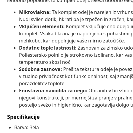
lenobno popoldne, ta komplet odej uteleša udobno ele
Mikrovlakna:
Ta komplet odej je narejen iz vrhuns
Nudi svilen dotik, hkrati pa je trpežen in zračen, 
Vključeni elementi:
Komplet vključuje eno odejo in
komplet. Vsaka blazina je napolnjena s puhastimi p
mehkobo, kar dopolnjuje vaše mirno zatočišče.
Dodatne tople lastnosti:
Zasnovan za zimsko udobj
Poliestersko polnilo je strokovno izolirano, kar va
temperaturo skozi noč.
Sodobna zasnova:
Prešita tekstura odeje je povez
vizualno privlačnost kot funkcionalnost, saj zman
porazdelitev toplote.
Enostavna navodila za nego:
Ohranitev brezhibne
njegovi konstrukciji, primernejši za pranje v praln
posteljo svežo in higienično, kar zagotavlja dolgo 
Specifikacije
Barva: Bela