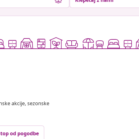
Klepetaj z nami
nske akcije, sezonske
top od pogodbe