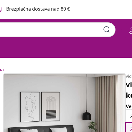
Brezplačna dostava nad 80 €
na
vi
v
k
Ve