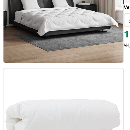
Ve
1
Vk