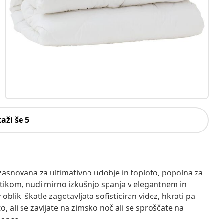
kaži še 5
 zasnovana za ultimativno udobje in toploto, popolna za
otikom, nudi mirno izkušnjo spanja v elegantnem in
bliki škatle zagotavljata sofisticiran videz, hkrati pa
, ali se zavijate na zimsko noč ali se sproščate na