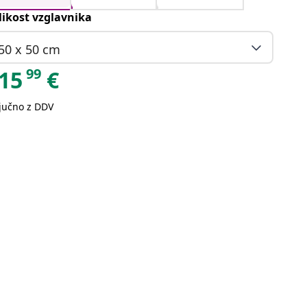
likost vzglavnika
50 x 50 cm
99
15
€
ljučno z DDV