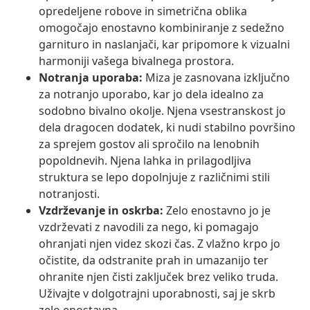
opredeljene robove in simetrična oblika
omogočajo enostavno kombiniranje z sedežno
garnituro in naslanjači, kar pripomore k vizualni
harmoniji vašega bivalnega prostora.
Notranja uporaba:
Miza je zasnovana izključno
za notranjo uporabo, kar jo dela idealno za
sodobno bivalno okolje. Njena vsestranskost jo
dela dragocen dodatek, ki nudi stabilno površino
za sprejem gostov ali spročilo na lenobnih
popoldnevih. Njena lahka in prilagodljiva
struktura se lepo dopolnjuje z različnimi stili
notranjosti.
Vzdrževanje in oskrba:
Zelo enostavno jo je
vzdrževati z navodili za nego, ki pomagajo
ohranjati njen videz skozi čas. Z vlažno krpo jo
očistite, da odstranite prah in umazanijo ter
ohranite njen čisti zaključek brez veliko truda.
Uživajte v dolgotrajni uporabnosti, saj je skrb