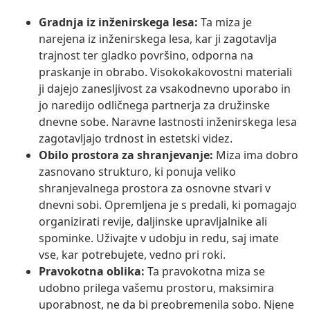
Gradnja iz inženirskega lesa:
Ta miza je
narejena iz inženirskega lesa, kar ji zagotavlja
trajnost ter gladko površino, odporna na
praskanje in obrabo. Visokokakovostni materiali
ji dajejo zanesljivost za vsakodnevno uporabo in
jo naredijo odličnega partnerja za družinske
dnevne sobe. Naravne lastnosti inženirskega lesa
zagotavljajo trdnost in estetski videz.
Obilo prostora za shranjevanje:
Miza ima dobro
zasnovano strukturo, ki ponuja veliko
shranjevalnega prostora za osnovne stvari v
dnevni sobi. Opremljena je s predali, ki pomagajo
organizirati revije, daljinske upravljalnike ali
spominke. Uživajte v udobju in redu, saj imate
vse, kar potrebujete, vedno pri roki.
Pravokotna oblika:
Ta pravokotna miza se
udobno prilega vašemu prostoru, maksimira
uporabnost, ne da bi preobremenila sobo. Njene