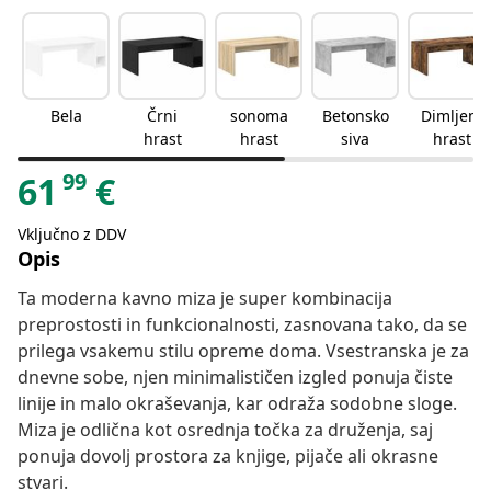
Bela
Črni
sonoma
Betonsko
Dimljeni
hrast
hrast
siva
hrast
99
61
€
Vključno z DDV
Opis
Ta moderna kavno miza je super kombinacija
preprostosti in funkcionalnosti, zasnovana tako, da se
prilega vsakemu stilu opreme doma. Vsestranska je za
dnevne sobe, njen minimalističen izgled ponuja čiste
linije in malo okraševanja, kar odraža sodobne sloge.
Miza je odlična kot osrednja točka za druženja, saj
ponuja dovolj prostora za knjige, pijače ali okrasne
stvari.