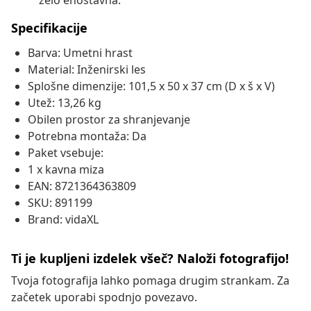
zelo enostavna.
Specifikacije
Barva: Umetni hrast
Material: Inženirski les
Splošne dimenzije: 101,5 x 50 x 37 cm (D x š x V)
Utež: 13,26 kg
Obilen prostor za shranjevanje
Potrebna montaža: Da
Paket vsebuje:
1 x kavna miza
EAN: 8721364363809
SKU: 891199
Brand: vidaXL
Ti je kupljeni izdelek všeč? Naloži fotografijo!
Tvoja fotografija lahko pomaga drugim strankam. Za
začetek uporabi spodnjo povezavo.