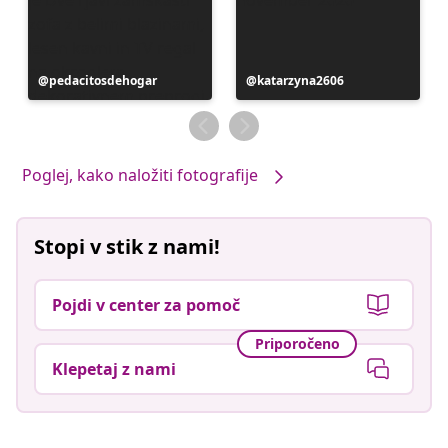
Objavo
pedacitosdehogar
Objavo
katarzyna2606
je
je
objavil
objavil
Poglej, kako naložiti fotografije
Stopi v stik z nami!
Pojdi v center za pomoč
Priporočeno
Klepetaj z nami