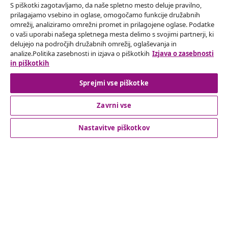
S piškotki zagotavljamo, da naše spletno mesto deluje pravilno,
prilagajamo vsebino in oglase, omogočamo funkcije družabnih
omrežij, analiziramo omrežni promet in prilagojene oglase. Podatke
Odstop od pogodbe
o vaši uporabi našega spletnega mesta delimo s svojimi partnerji, ki
delujejo na področjih družabnih omrežij, oglaševanja in
Oddaj zahtevek za odstop od naročila.
analize.Politika zasebnosti in izjava o piškotkih
Izjava o zasebnosti
in piškotkih
Odstop od pogodbe
Sprejmi vse piškotke
Zavrni vse
Podpora za stranke
Nastavitve piškotkov
Poslovanje
vidaXL
Odkrijte več