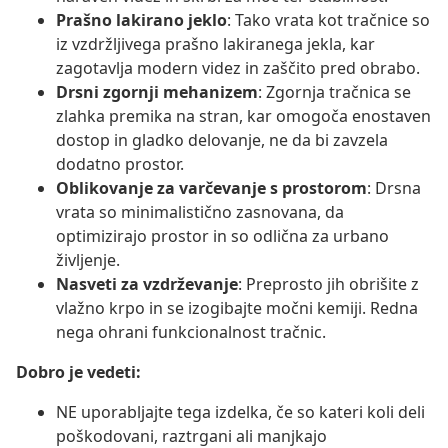
Prašno lakirano jeklo
: Tako vrata kot tračnice so
iz vzdržljivega prašno lakiranega jekla, kar
zagotavlja modern videz in zaščito pred obrabo.
Drsni zgornji mehanizem
: Zgornja tračnica se
zlahka premika na stran, kar omogoča enostaven
dostop in gladko delovanje, ne da bi zavzela
dodatno prostor.
Oblikovanje za varčevanje s prostorom
: Drsna
vrata so minimalistično zasnovana, da
optimizirajo prostor in so odlična za urbano
življenje.
Nasveti za vzdrževanje
: Preprosto jih obrišite z
vlažno krpo in se izogibajte močni kemiji. Redna
nega ohrani funkcionalnost tračnic.
Dobro je vedeti:
NE uporabljajte tega izdelka, če so kateri koli deli
poškodovani, raztrgani ali manjkajo