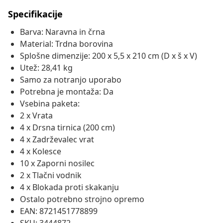
Specifikacije
Barva: Naravna in črna
Material: Trdna borovina
Splošne dimenzije: 200 x 5,5 x 210 cm (D x š x V)
Utež: 28,41 kg
Samo za notranjo uporabo
Potrebna je montaža: Da
Vsebina paketa:
2 x Vrata
4 x Drsna tirnica (200 cm)
4 x Zadrževalec vrat
4 x Kolesce
10 x Zaporni nosilec
2 x Tlačni vodnik
4 x Blokada proti skakanju
Ostalo potrebno strojno opremo
EAN: 8721451778899