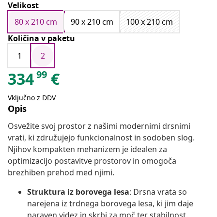
Velikost
80 x 210 cm
90 x 210 cm
100 x 210 cm
Količina v paketu
1
2
99
334
€
Vključno z DDV
Opis
Osvežite svoj prostor z našimi modernimi drsnimi
vrati, ki združujejo funkcionalnost in sodoben slog.
Njihov kompakten mehanizem je idealen za
optimizacijo postavitve prostorov in omogoča
brezhiben prehod med njimi.
Struktura iz borovega lesa
: Drsna vrata so
narejena iz trdnega borovega lesa, ki jim daje
naraven videz in skrbi za moč ter stabilnost.