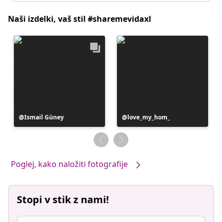
Naši izdelki, vaš stil #sharemevidaxl
Objavo
Ismail Güney
Objavo
love_my_hom_
je
je
objavil
objavil
Poglej, kako naložiti fotografije
Stopi v stik z nami!