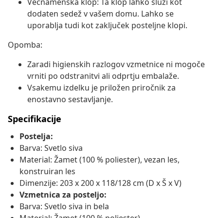
Večnamenska klop: Ta klop lahko služi kot
dodaten sedež v vašem domu. Lahko se
uporablja tudi kot zaključek posteljne klopi.
Opomba:
Zaradi higienskih razlogov vzmetnice ni mogoče
vrniti po odstranitvi ali odprtju embalaže.
Vsakemu izdelku je priložen priročnik za
enostavno sestavljanje.
Specifikacije
Postelja:
Barva: Svetlo siva
Material: Žamet (100 % poliester), vezan les,
konstruiran les
Dimenzije: 203 x 200 x 118/128 cm (D x Š x V)
Vzmetnica za posteljo:
Barva: Svetlo siva in bela