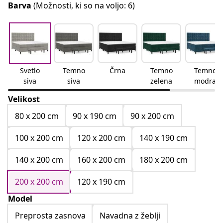
Barva
(Možnosti, ki so na voljo: 6)
Svetlo
Temno
Črna
Temno
Temno
siva
siva
zelena
modra
Velikost
80 x 200 cm
90 x 190 cm
90 x 200 cm
100 x 200 cm
120 x 200 cm
140 x 190 cm
140 x 200 cm
160 x 200 cm
180 x 200 cm
200 x 200 cm
120 x 190 cm
Model
Preprosta zasnova
Navadna z žeblji