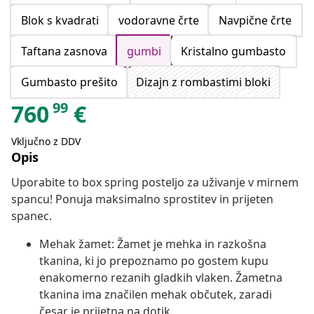
Blok s kvadrati
vodoravne črte
Navpične črte
Taftana zasnova
gumbi
Kristalno gumbasto
Gumbasto prešito
Dizajn z rombastimi bloki
99
760
€
Vključno z DDV
Opis
Uporabite to box spring posteljo za uživanje v mirnem
spancu! Ponuja maksimalno sprostitev in prijeten
spanec.
Mehak žamet: Žamet je mehka in razkošna
tkanina, ki jo prepoznamo po gostem kupu
enakomerno rezanih gladkih vlaken. Žametna
tkanina ima značilen mehak občutek, zaradi
česar je prijetna na dotik.