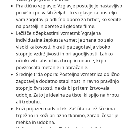
Praktično vzglavje: Vzglavje postelje je nastavljivo
po višini po vaših željah. To vzglavje za posteljo
vam zagotavlja odlično oporo za hrbet, ko sedite
na postelji in berete ali gledate filme.
Ležišče z žepkastimi vzmetmi: Vgrajena
individualna žepkasta vzmet je znana po zelo
visoki kakovosti, hkrati pa zagotavlja visoko
stopnjo vzdržljivosti in prilagodljivosti. Lahko
učinkovito absorbira hrup in udarce, ki jih
povzročata metanje in obračanje.
Srednje trda opora: Posteljna vzmetnica odlično
zagotavlja dodatno stabilnost in ravno pravšnjo
stopnjo čvrstosti, ne da bi pri tem žrtvovala
udobje. Zato je idealna za tiste, ki spijo na hrbtu
ali trebuhu.
Koži prijazen nadvložek: Zaščita za ležišče ima
trpežno in koži prijazno tkanino, zaradi česar je
mehka in udobna.