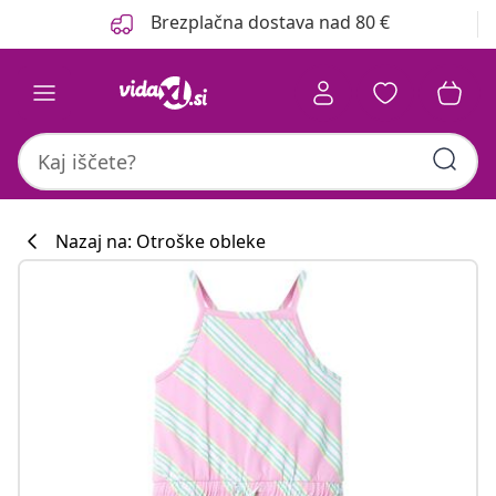
Prejšnja
Naslednja
Brezplačna dostava nad 80 €
Nazaj na: Otroške obleke