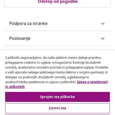
Odstop od pogodbe
Podpora za stranke
Poslovanje
vidaXL
S piškotki zagotavljamo, da naše spletno mesto deluje pravilno,
prilagajamo vsebino in oglase, omogočamo funkcije družabnih
omrežij, analiziramo omrežni promet in prilagojene oglase. Podatke
Odkrijte več
o vaši uporabi našega spletnega mesta delimo s svojimi partnerji, ki
delujejo na področjih družabnih omrežij, oglaševanja in
analize.Politika zasebnosti in izjava o piškotkih
Izjava o zasebnosti
in piškotkih
Sprejmi vse piškotke
Zavrni vse
© 2008-2026 vidaXL Spletna stran www.vidaxl.si je last vidaXL
Marketplace Europe B.V.