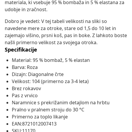
materiala, ki vsebuje 95 % bombaža in 5 % elastana za
udobje in zračnost.
Dobro je vedeti: V tej tabeli velikosti na sliki so
navedene mere za otroke, stare od 1,5 do 10 let in
zajemajo višino, prsni koš, pas in boke. Z lahkoto boste
našli primerno velikost za svojega otroka.
Specifikacije
Material: 95 % bombaž, 5 % elastan
Barva: Roza
Dizajn: Diagonalne črte
Velikost: 104 (primerno za 3-4 leta)
Brez rokavov
Pas z vrvico
Naramnice s prekrižanim detajlom na hrbtu
Pralno v pralnem stroju do 30 °C
Primerno za toplo likanje
EAN:8721012007413
SKU:11170