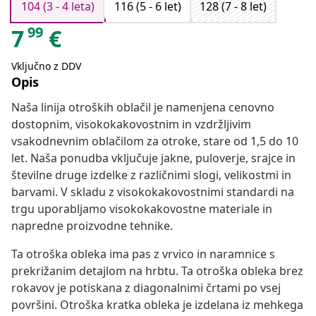
104 (3 - 4 leta)
116 (5 - 6 let)
128 (7 - 8 let)
99
7
€
Vključno z DDV
Opis
Naša linija otroških oblačil je namenjena cenovno
dostopnim, visokokakovostnim in vzdržljivim
vsakodnevnim oblačilom za otroke, stare od 1,5 do 10
let. Naša ponudba vključuje jakne, puloverje, srajce in
številne druge izdelke z različnimi slogi, velikostmi in
barvami. V skladu z visokokakovostnimi standardi na
trgu uporabljamo visokokakovostne materiale in
napredne proizvodne tehnike.
Ta otroška obleka ima pas z vrvico in naramnice s
prekrižanim detajlom na hrbtu. Ta otroška obleka brez
rokavov je potiskana z diagonalnimi črtami po vsej
površini. Otroška kratka obleka je izdelana iz mehkega