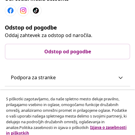
Odstop od pogodbe
Oddaj zahtevek za odstop od naročila.
Odstop od pogodbe
Podpora za stranke
Poslovanje
S piškotki zagotavljamo, da naše spletno mesto deluje pravilno,
prilagajamo vsebino in oglase, omogočamo funkcije družabnih
omrežij, analiziramo omrežni promet in prilagojene oglase. Podatke
vidaXL
o vaši uporabi našega spletnega mesta delimo s svojimi partnerji, ki
delujejo na področjih družabnih omrežij, oglaševanja in
analize.Politika zasebnosti in izjava o piškotkih
Izjava o zasebnosti
Odkrijte več
in piškotkih