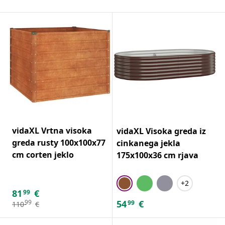
vidaXL Vrtna visoka
vidaXL Visoka greda iz
greda rusty 100x100x77
cinkanega jekla
cm corten jeklo
175x100x36 cm rjava
+2
81
€
99
54
€
99
99
110
€