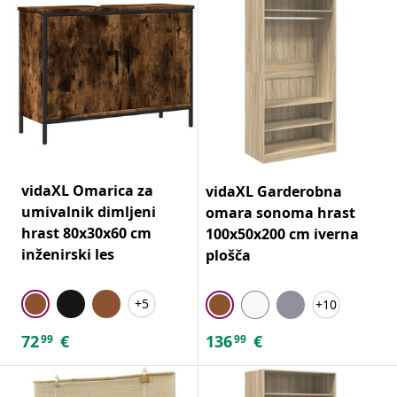
vidaXL Omarica za
vidaXL Garderobna
umivalnik dimljeni
omara sonoma hrast
hrast 80x30x60 cm
100x50x200 cm iverna
inženirski les
plošča
+5
+10
72
€
136
€
99
99