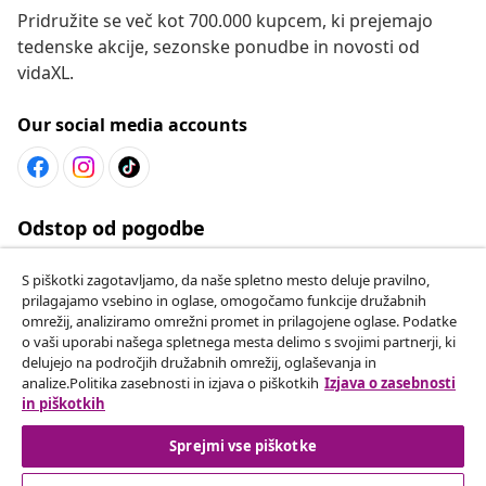
Pridružite se več kot 700.000 kupcem, ki prejemajo
tedenske akcije, sezonske ponudbe in novosti od
vidaXL.
Our social media accounts
Odstop od pogodbe
Oddaj zahtevek za odstop od naročila.
S piškotki zagotavljamo, da naše spletno mesto deluje pravilno,
prilagajamo vsebino in oglase, omogočamo funkcije družabnih
Odstop od pogodbe
omrežij, analiziramo omrežni promet in prilagojene oglase. Podatke
o vaši uporabi našega spletnega mesta delimo s svojimi partnerji, ki
delujejo na področjih družabnih omrežij, oglaševanja in
analize.Politika zasebnosti in izjava o piškotkih
Izjava o zasebnosti
in piškotkih
Podpora za stranke
Sprejmi vse piškotke
Poslovanje