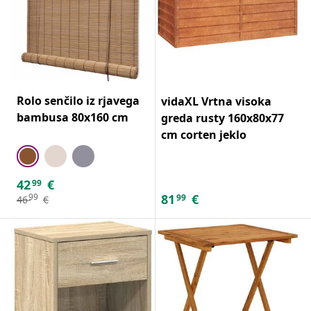
Rolo senčilo iz rjavega
vidaXL Vrtna visoka
bambusa 80x160 cm
greda rusty 160x80x77
cm corten jeklo
42
€
99
81
€
99
99
46
€