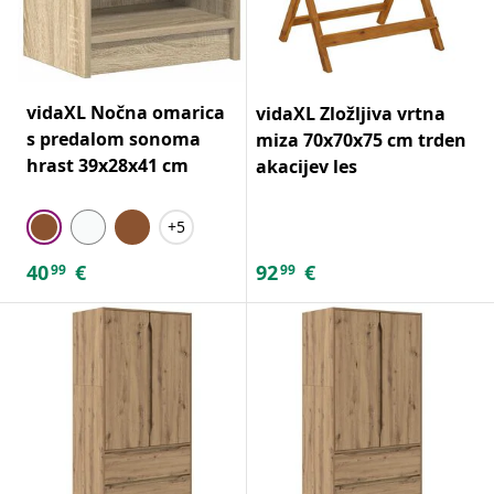
vidaXL Nočna omarica
vidaXL Zložljiva vrtna
s predalom sonoma
miza 70x70x75 cm trden
hrast 39x28x41 cm
akacijev les
+5
40
€
92
€
99
99