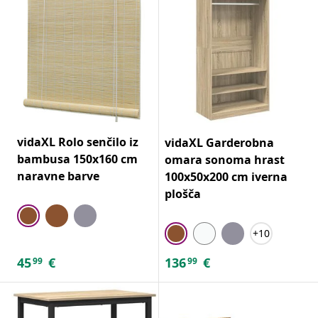
vidaXL Rolo senčilo iz
vidaXL Garderobna
bambusa 150x160 cm
omara sonoma hrast
naravne barve
100x50x200 cm iverna
plošča
+10
45
€
136
€
99
99