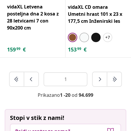
vidaXL Letvena
vidaXL CD omara
posteljna dna 2 kosa z
Umetni hrast 101 x 23 x
28 letvicami 7 con
177,5 cm Inženirski les
90x200 cm
+7
159
€
153
€
99
99
Prikazano
1 -20
od
94.699
Stopi v stik z nami!