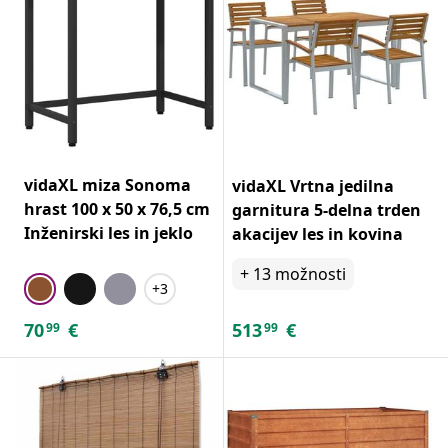
vidaXL miza Sonoma
vidaXL Vrtna jedilna
hrast 100 x 50 x 76,5 cm
garnitura 5-delna trden
Inženirski les in jeklo
akacijev les in kovina
+
13
možnosti
+3
70
€
513
€
99
99