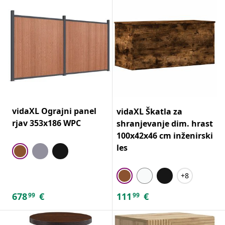
vidaXL Ograjni panel
vidaXL Škatla za
rjav 353x186 WPC
shranjevanje dim. hrast
100x42x46 cm inženirski
les
+8
678
€
111
€
99
99