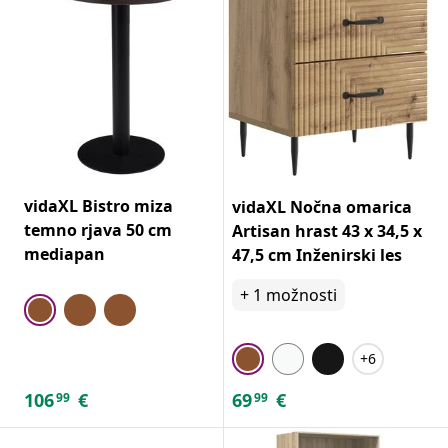
vidaXL Bistro miza
vidaXL Nočna omarica
temno rjava 50 cm
Artisan hrast 43 x 34,5 x
mediapan
47,5 cm Inženirski les
+
1
možnosti
+6
106
€
69
€
99
99