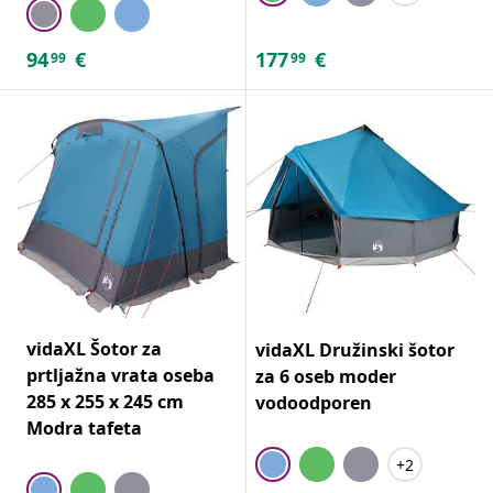
94
€
177
€
99
99
vidaXL Šotor za
vidaXL Družinski šotor
prtljažna vrata oseba
za 6 oseb moder
285 x 255 x 245 cm
vodoodporen
Modra tafeta
+2