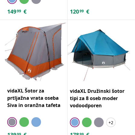
149
€
120
€
99
99
vidaXL Šotor za
vidaXL Družinski šotor
prtljažna vrata oseba
tipi za 8 oseb moder
Siva in oranžna tafeta
vodoodporen
+2
139
€
178
€
99
99