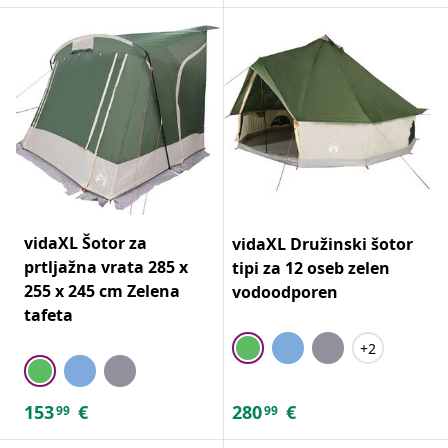
vidaXL Šotor za
vidaXL Družinski šotor
prtljažna vrata 285 x
tipi za 12 oseb zelen
255 x 245 cm Zelena
vodoodporen
tafeta
+2
153
€
280
€
99
99