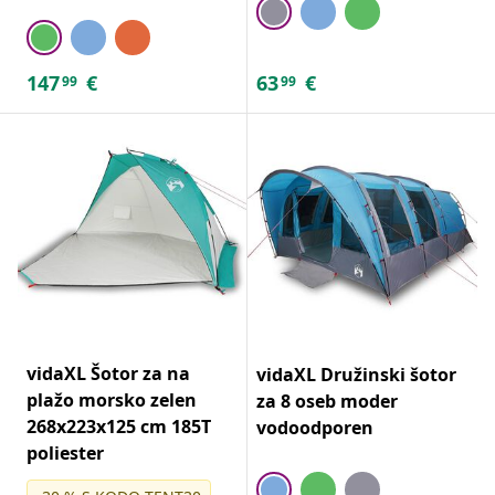
147
€
63
€
99
99
vidaXL Šotor za na
vidaXL Družinski šotor
plažo morsko zelen
za 8 oseb moder
268x223x125 cm 185T
vodoodporen
poliester