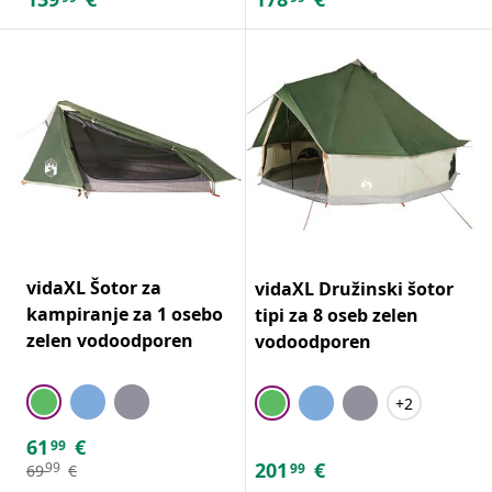
vidaXL Šotor za
vidaXL Družinski šotor
kampiranje za 1 osebo
tipi za 8 oseb zelen
zelen vodoodporen
vodoodporen
+2
61
€
99
201
€
99
99
69
€