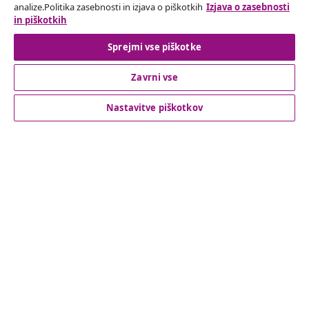
analize.Politika zasebnosti in izjava o piškotkih
Izjava o zasebnosti
in piškotkih
Odstop od pogodbe
Sprejmi vse piškotke
Zavrni vse
Podpora za stranke
Nastavitve piškotkov
Poslovanje
vidaXL
Odkrijte več