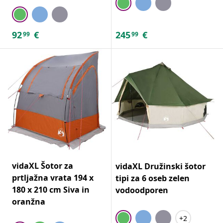
92
€
245
€
99
99
vidaXL Šotor za
vidaXL Družinski šotor
prtljažna vrata 194 x
tipi za 6 oseb zelen
180 x 210 cm Siva in
vodoodporen
oranžna
+2