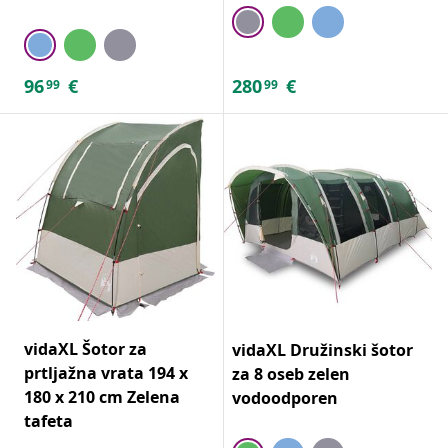
96
€
280
€
99
99
vidaXL Šotor za
vidaXL Družinski šotor
prtljažna vrata 194 x
za 8 oseb zelen
180 x 210 cm Zelena
vodoodporen
tafeta