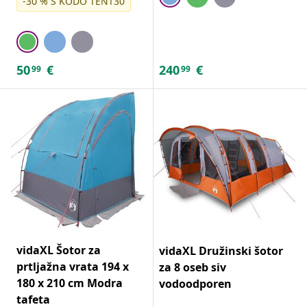
-30 % S KODO TENT30
50
€
240
€
99
99
vidaXL Šotor za
vidaXL Družinski šotor
prtljažna vrata 194 x
za 8 oseb siv
180 x 210 cm Modra
vodoodporen
tafeta