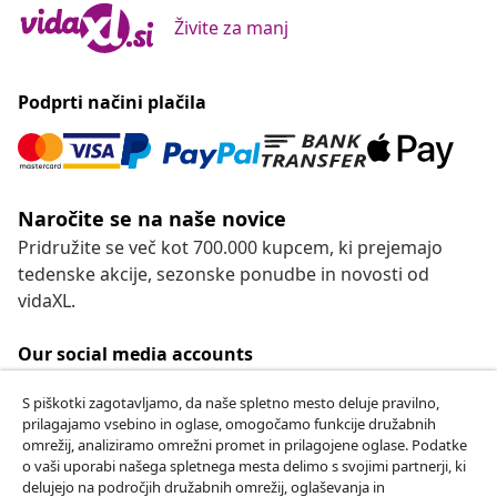
Živite za manj
Podprti načini plačila
Naročite se na naše novice
Pridružite se več kot 700.000 kupcem, ki prejemajo
tedenske akcije, sezonske ponudbe in novosti od
vidaXL.
Our social media accounts
S piškotki zagotavljamo, da naše spletno mesto deluje pravilno,
prilagajamo vsebino in oglase, omogočamo funkcije družabnih
omrežij, analiziramo omrežni promet in prilagojene oglase. Podatke
Odstop od pogodbe
o vaši uporabi našega spletnega mesta delimo s svojimi partnerji, ki
Oddaj zahtevek za odstop od naročila.
delujejo na področjih družabnih omrežij, oglaševanja in