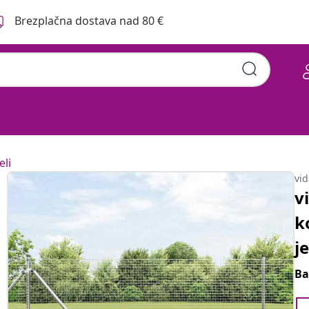
Brezplačna dostava nad 80 €
eli
vi
v
k
j
Ba