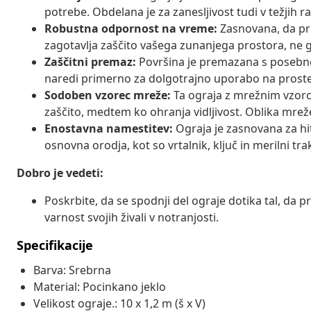
potrebe. Obdelana je za zanesljivost tudi v težjih 
Robustna odpornost na vreme:
Zasnovana, da pr
zagotavlja zaščito vašega zunanjega prostora, ne g
Zaščitni premaz:
Površina je premazana s posebno z
naredi primerno za dolgotrajno uporabo na proste
Sodoben vzorec mreže:
Ta ograja z mrežnim vzor
zaščito, medtem ko ohranja vidljivost. Oblika mre
Enostavna namestitev:
Ograja je zasnovana za hit
osnovna orodja, kot so vrtalnik, ključ in merilni tr
Dobro je vedeti:
Poskrbite, da se spodnji del ograje dotika tal, da p
varnost svojih živali v notranjosti.
Specifikacije
Barva: Srebrna
Material: Pocinkano jeklo
Velikost ograje.: 10 x 1,2 m (š x V)