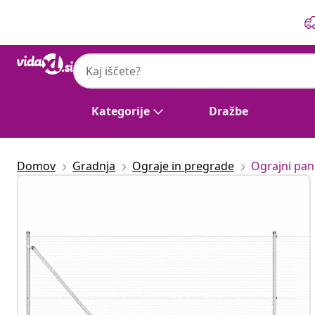
Prejšnja
Naslednja
Kategorije
Dražbe
Domov
Gradnja
Ograje in pregrade
Ograjni pan