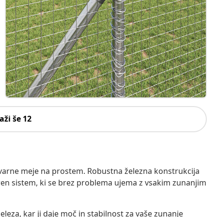
aži še 12
varne meje na prostem. Robustna železna konstrukcija
ren sistem, ki se brez problema ujema z vsakim zunanjim
eleza, kar ji daje moč in stabilnost za vaše zunanje