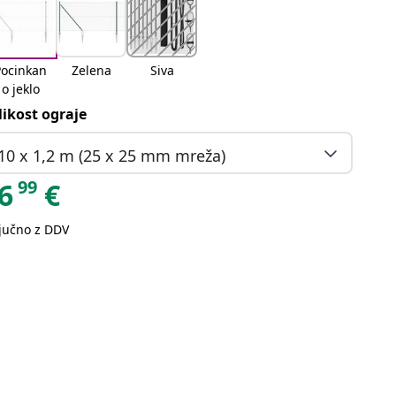
Pocinkan
Zelena
Siva
o jeklo
likost ograje
10 x 1,2 m (25 x 25 mm mreža)
99
6
€
ljučno z DDV