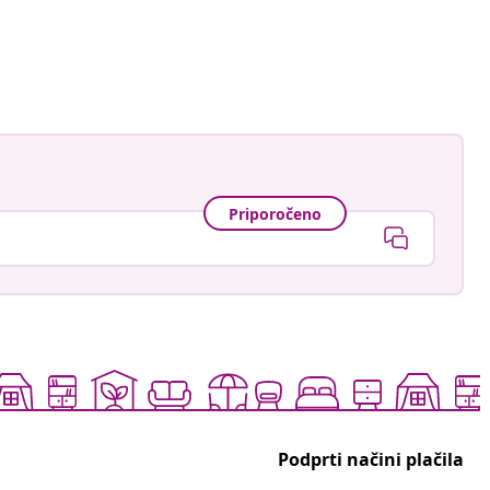
an-Pierre
Priporočeno
Podprti načini plačila