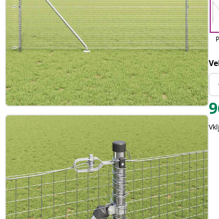
Ve
9
Vk