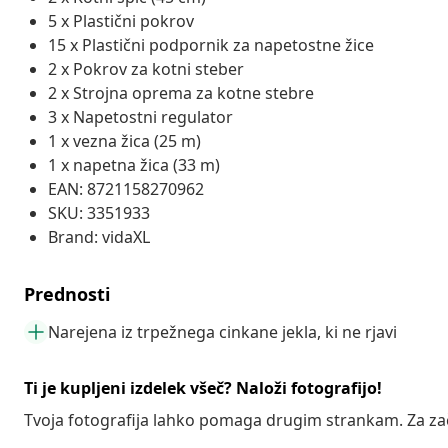
5 x Plastični pokrov
15 x Plastični podpornik za napetostne žice
2 x Pokrov za kotni steber
2 x Strojna oprema za kotne stebre
3 x Napetostni regulator
1 x vezna žica (25 m)
1 x napetna žica (33 m)
EAN: 8721158270962
SKU: 3351933
Brand: vidaXL
Prednosti
Narejena iz trpežnega cinkane jekla, ki ne rjavi
Ti je kupljeni izdelek všeč? Naloži fotografijo!
Tvoja fotografija lahko pomaga drugim strankam. Za z