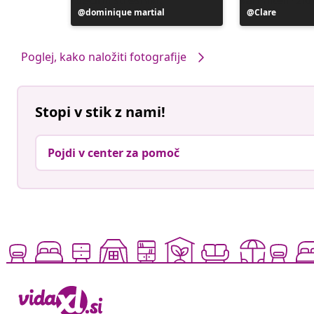
Objavo
dominique martial
Objavo
Clare
je
je
objavil
objavil
Poglej, kako naložiti fotografije
Stopi v stik z nami!
Pojdi v center za pomoč