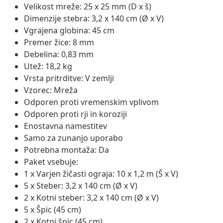
Velikost mreže: 25 x 25 mm (D x š)
Dimenzije stebra: 3,2 x 140 cm (Ø x V)
Vgrajena globina: 45 cm
Premer žice: 8 mm
Debelina: 0,83 mm
Utež: 18,2 kg
Vrsta pritrditve: V zemlji
Vzorec: Mreža
Odporen proti vremenskim vplivom
Odporen proti rji in koroziji
Enostavna namestitev
Samo za zunanjo uporabo
Potrebna montaža: Da
Paket vsebuje:
1 x Varjen žičasti ograja: 10 x 1,2 m (Š x V)
5 x Steber: 3,2 x 140 cm (Ø x V)
2 x Kotni steber: 3,2 x 140 cm (Ø x V)
5 x Špic (45 cm)
2 x Kotni špic (45 cm)