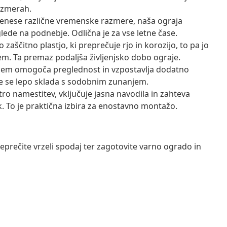
razmerah.
enese različne vremenske razmere, naša ograja
lede na podnebje. Odlična je za vse letne čase.
aščitno plastjo, ki preprečuje rjo in korozijo, to pa jo
m. Ta premaz podaljša življenjsko dobo ograje.
cem omogoča preglednost in vzpostavlja dodatno
že se lepo sklada s sodobnim zunanjem.
ro namestitev, vključuje jasna navodila in zahteva
ak. To je praktična izbira za enostavno montažo.
reprečite vrzeli spodaj ter zagotovite varno ogrado in